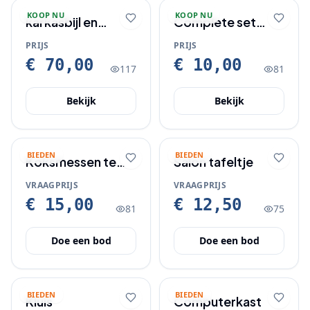
KOOP NU
KOOP NU
karkasbijl en
Complete set
beenderzaag
espressokopjes
PRIJS
PRIJS
met tray
€ 70,00
€ 10,00
117
81
Bekijk
Bekijk
BIEDEN
BIEDEN
Koksmessen te
Salon tafeltje
koop
VRAAGPRIJS
VRAAGPRIJS
€ 15,00
€ 12,50
81
75
Doe een bod
Doe een bod
BIEDEN
BIEDEN
Kluis
Computerkast