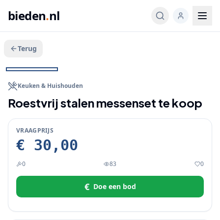
bieden
.
nl
Terug
Veeg voor meer
1
/
3
BIEDEN
Keuken & Huishouden
Roestvrij stalen messenset te koop
VRAAGPRIJS
€ 30,00
0
83
0
€
Doe een bod