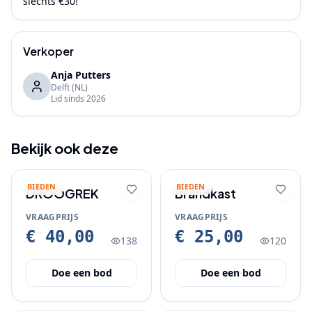
slechts €30!
Verkoper
Anja Putters
Delft
(NL)
Lid sinds
2026
Bekijk ook deze
BIEDEN
BIEDEN
DROOGREK
Brandkast
VRAAGPRIJS
VRAAGPRIJS
€ 40,00
€ 25,00
138
120
Doe een bod
Doe een bod