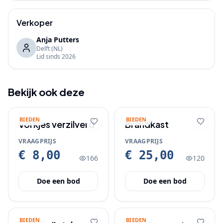
Verkoper
Anja Putters
Delft
(NL)
Lid sinds
2026
Bekijk ook deze
BIEDEN
BIEDEN
Vorkjes verzilverd
Brandkast
VRAAGPRIJS
VRAAGPRIJS
€ 8,00
€ 25,00
166
120
Doe een bod
Doe een bod
BIEDEN
BIEDEN