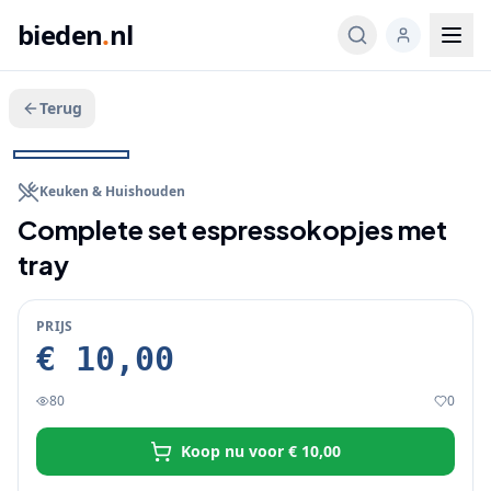
bieden
.
nl
Terug
Veeg voor meer
1
/
3
KOOP NU
Keuken & Huishouden
Complete set espressokopjes met
tray
PRIJS
€ 10,00
80
0
Koop nu voor
€ 10,00