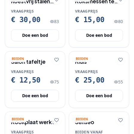
Roestvrij stalen
Koksmessen te
messenset te
koop
VRAAGPRIJS
VRAAGPRIJS
koop
€ 30,00
€ 15,00
83
80
Doe een bod
Doe een bod
BIEDEN
BIEDEN
Salon tafeltje
Kluis
VRAAGPRIJS
VRAAGPRIJS
€ 12,50
€ 25,00
75
55
Doe een bod
Doe een bod
BIEDEN
BIEDEN
Kookplaat werkt
Senseo
perfect
VRAAGPRIJS
BIEDEN VANAF