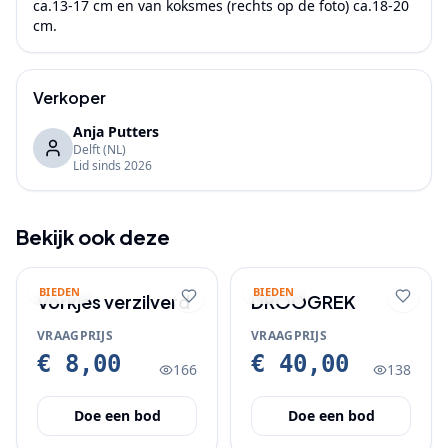
ca.13-17 cm en van koksmes (rechts op de foto) ca.18-20 
Verkoper
Anja Putters
Delft
(NL)
Lid sinds
2026
Bekijk ook deze
BIEDEN
BIEDEN
Vorkjes verzilverd
DROOGREK
VRAAGPRIJS
VRAAGPRIJS
€ 8,00
€ 40,00
166
138
Doe een bod
Doe een bod