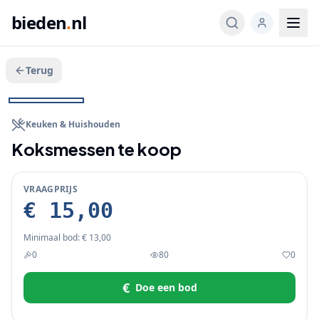
bieden
.
nl
Terug
Veeg voor meer
1
/
3
BIEDEN
Keuken & Huishouden
Koksmessen te koop
VRAAGPRIJS
€ 15,00
Minimaal bod:
€ 13,00
0
80
0
€
Doe een bod