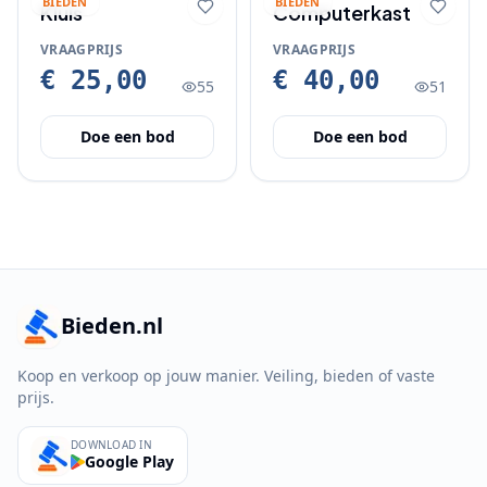
BIEDEN
BIEDEN
Kluis
Computerkast
VRAAGPRIJS
VRAAGPRIJS
€ 25,00
€ 40,00
55
51
Doe een bod
Doe een bod
Bieden.nl
Koop en verkoop op jouw manier. Veiling, bieden of vaste
prijs.
DOWNLOAD IN
Google Play