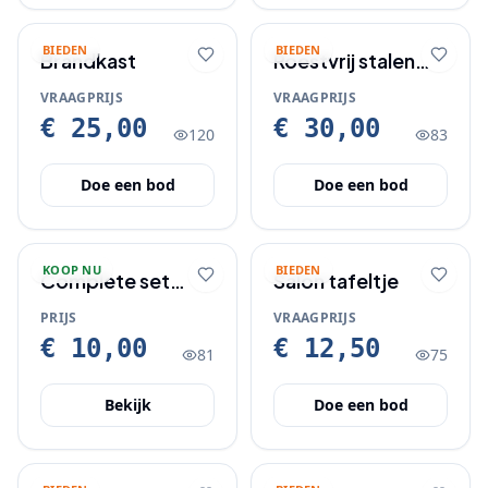
BIEDEN
BIEDEN
Brandkast
Roestvrij stalen
messenset te
VRAAGPRIJS
VRAAGPRIJS
koop
€ 25,00
€ 30,00
120
83
Doe een bod
Doe een bod
KOOP NU
BIEDEN
Complete set
Salon tafeltje
espressokopjes
PRIJS
VRAAGPRIJS
met tray
€ 10,00
€ 12,50
81
75
Bekijk
Doe een bod