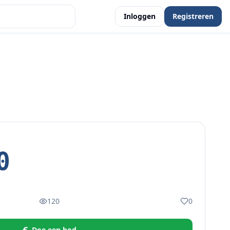
Inloggen
Registreren
0
120
0
Doe een bod