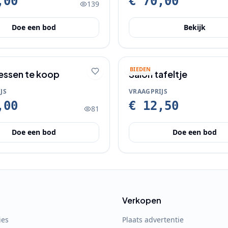
,00
€ 70,00
139
Doe een bod
Bekijk
BIEDEN
ssen te koop
Salon tafeltje
JS
VRAAGPRIJS
,00
€ 12,50
81
Doe een bod
Doe een bod
Verkopen
ies
Plaats advertentie