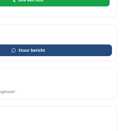
€
Stuur bericht
opgehaald