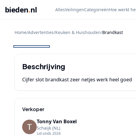
bieden
.
nl
Alles
Veilingen
Categorieën
Hoe werkt he
Home
/
Advertenties
/
Keuken & Huishouden
/
Brandkast
BIEDEN
Beschrijving
Cijfer slot brandkast zeer netjes werk heel goed
Verkoper
Tonny Van Boxel
Schaijk
(NL)
Lid sinds
2026