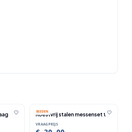
BIEDEN
zaag
Roestvrij stalen messenset te
koop
VRAAGPRIJS