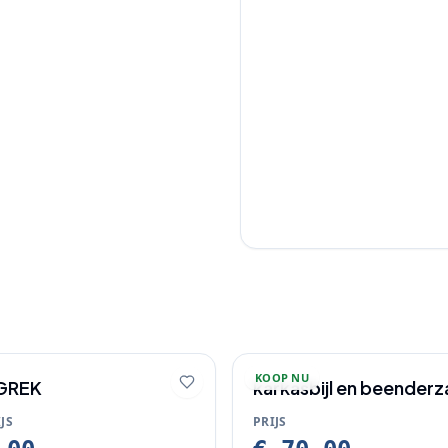
KOOP NU
GREK
karkasbijl en beender
JS
PRIJS