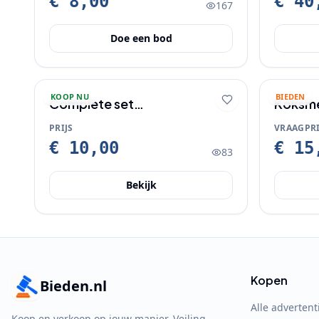
€ 8,00
€ 40
167
Doe een bod
KOOP NU
BIEDEN
Complete set
Koksme
espressokopjes met tray
PRIJS
VRAAGPRI
€ 10,00
€ 15
83
Bekijk
Kopen
Bieden.nl
Alle advertent
Koop en verkoop op jouw manier. Veiling,