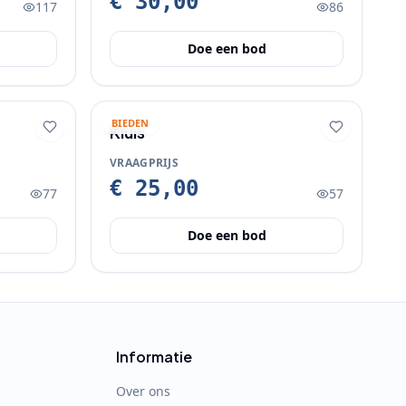
€ 30,00
117
86
Doe een bod
BIEDEN
Kluis
VRAAGPRIJS
€ 25,00
77
57
Doe een bod
Informatie
Over ons