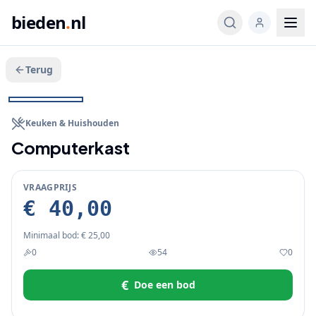
bieden
.
nl
Terug
Veeg voor meer
1
/
2
BIEDEN
Keuken & Huishouden
Computerkast
VRAAGPRIJS
€ 40,00
Minimaal bod:
€ 25,00
0
54
0
€
Doe een bod