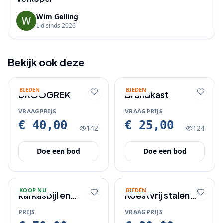
Wim Gelling
Lid sinds
2026
Bekijk ook deze
BIEDEN
BIEDEN
DROOGREK
Brandkast
VRAAGPRIJS
VRAAGPRIJS
€ 40,00
€ 25,00
142
124
Doe een bod
Doe een bod
KOOP NU
BIEDEN
karkasbijl en
Roestvrij stalen
beenderzaag
messenset te
PRIJS
VRAAGPRIJS
koop