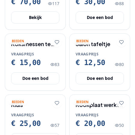
€ 70,00
€ 30,00
117
88
Bekijk
Doe een bod
BIEDEN
BIEDEN
Koksmessen te
Salon tafeltje
koop
VRAAGPRIJS
VRAAGPRIJS
€ 15,00
€ 12,50
83
80
Doe een bod
Doe een bod
BIEDEN
BIEDEN
Kluis
Kookplaat werkt
perfect
VRAAGPRIJS
VRAAGPRIJS
€ 25,00
€ 20,00
57
50