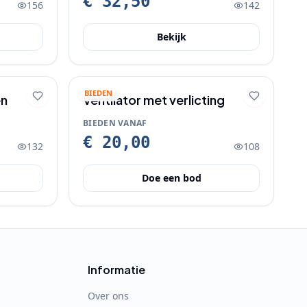
€ 32,50
156
142
Bekijk
BIEDEN
en
Ventilator met verlicting
BIEDEN VANAF
€ 20,00
132
108
Doe een bod
Informatie
Over ons