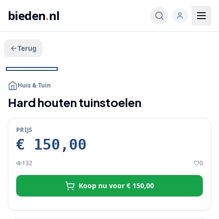
bieden
.
nl
Terug
Veeg voor meer
1
/
3
KOOP NU
Huis & Tuin
Hard houten tuinstoelen
PRIJS
€ 150,00
132
0
Koop nu voor
€ 150,00