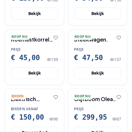
Bekijk
Bekijk
KOOP NU
KOOP NU
Koemestkorrel
Steekwagen.
aanbieding.
PRIJS
PRIJS
€ 45,00
€ 47,50
139
137
Bekijk
Bekijk
BIEDEN
KOOP NU
Elektrisch
Olijfboom Olea
sfeerkachel en
Europaea 180 cm
BIEDEN VANAF
PRIJS
echte marmeren
hoog |
€ 150,00
€ 299,95
96
87
schouw
Stamomtrek 30
cm