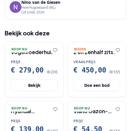
Nino van de Giesen
Heerhugowaard
(NL)
Lid sinds
2026
Bekijk ook deze
KOOP NU
BIEDEN
Vogelvoederhuis
2 en 2enhalf zits
Groot Struis
bankstel per half
PRIJS
VRAAGPRIJS
Raben XXL
maart ongeveer
€ 279,00
€ 450,00
206
165
Bekijk
Doe een bod
KOOP NU
KOOP NU
Hyundai
Viano Gazon-
verticuteermachine.
booster 20 KG
PRIJS
PRIJS
€ 139,00
€ 54,50
160
156