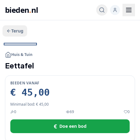
bieden
.
nl
Terug
Veeg voor meer
1
/
2
BIEDEN
Huis & Tuin
Eettafel
BIEDEN VANAF
€ 45,00
Minimaal bod:
€ 45,00
0
69
0
€
Doe een bod