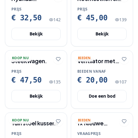
draagbare
aanbieding.
PRIJS
PRIJS
slanghaspel 20
€ 32,50
€ 45,00
142
139
meter
Bekijk
Bekijk
KOOP NU
BIEDEN
Steekwagen.
Ventilator met
verlicting
PRIJS
BIEDEN VANAF
€ 47,50
€ 20,00
135
107
Bekijk
Doe een bod
KOOP NU
BIEDEN
Tuin stoel kussens
1x Nieuwe
hanglamp met
PRIJS
VRAAGPRIJS