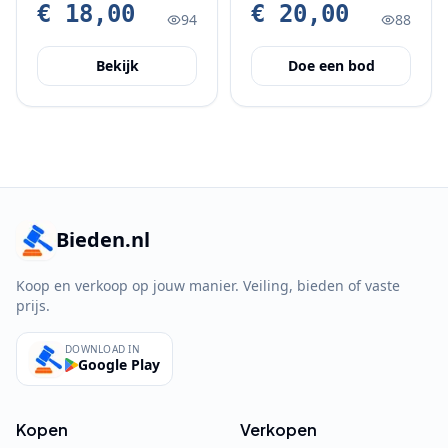
toebehoren
€ 18,00
€ 20,00
94
88
Bekijk
Doe een bod
Bieden.nl
Koop en verkoop op jouw manier. Veiling, bieden of vaste
prijs.
DOWNLOAD IN
Google Play
Kopen
Verkopen