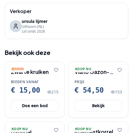
Verkoper
ursula lijmer
Uithoorn
(NL)
Lid sinds
2026
Bekijk ook deze
BIEDEN
KOOP NU
Zwarte kruiken
Viano Gazon-
booster 20 KG
BIEDEN VANAF
PRIJS
€ 15,00
€ 54,50
215
153
Doe een bod
Bekijk
KOOP NU
KOOP NU
Hyundai
Koemestkorrel