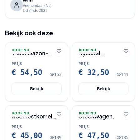
Veenendaal
(NL)
Lid sinds
2025
Bekijk ook deze
KOOP NU
KOOP NU
Viano Gazon-
Hyundai
booster 20 KG
draagbare
PRIJS
PRIJS
slanghaspel 20
€ 54,50
€ 32,50
153
141
meter
Bekijk
Bekijk
KOOP NU
KOOP NU
Koemestkorrel
Steekwagen.
aanbieding.
PRIJS
PRIJS
€ 45,00
€ 47,50
139
135