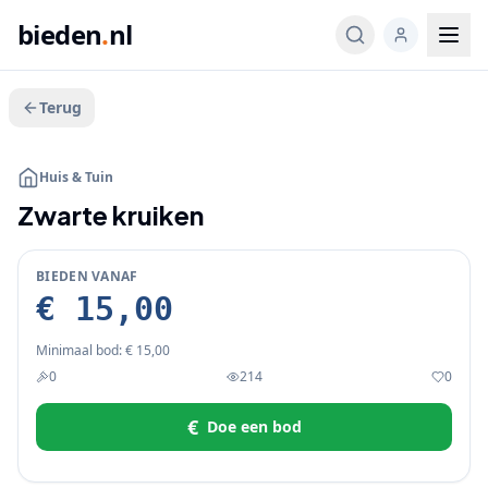
bieden
.
nl
Terug
BIEDEN
Huis & Tuin
Zwarte kruiken
BIEDEN VANAF
€ 15,00
Minimaal bod:
€ 15,00
0
214
0
€
Doe een bod