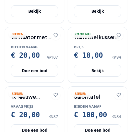
Bekijk
Bekijk
BIEDEN
KOOP NU
Ventilator met
Tuin stoel kussens
verlicting
BIEDEN VANAF
PRIJS
€ 20,00
€ 18,00
107
94
Doe een bod
Bekijk
BIEDEN
BIEDEN
1x Nieuwe
Salontafel
hanglamp met
VRAAGPRIJS
BIEDEN VANAF
toebehoren
€ 20,00
€ 100,00
87
84
Doe een bod
Doe een bod