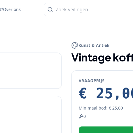
t?
Over ons
1
/
5
Kunst & Antiek
Vintage koff
VRAAGPRIJS
€ 25,0
Minimaal bod:
€ 25,00
0