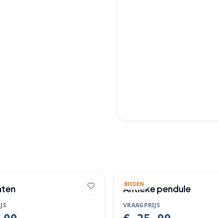
BIEDEN
hten
Antieke pendule
JS
VRAAGPRIJS