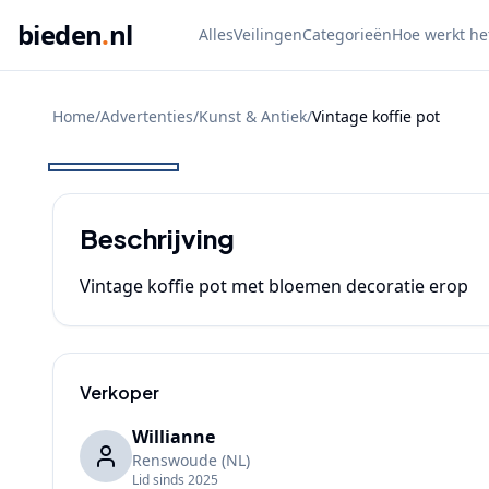
bieden
.
nl
Alles
Veilingen
Categorieën
Hoe werkt he
Home
/
Advertenties
/
Kunst & Antiek
/
Vintage koffie pot
BIEDEN
Beschrijving
Vintage koffie pot met bloemen decoratie erop
Verkoper
Willianne
Renswoude
(NL)
Lid sinds
2025