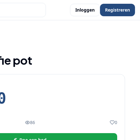
Inloggen
Registreren
ie pot
0
86
0
Doe een bod