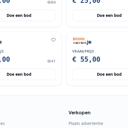
,00
€ 25,00
84
Doe een bod
Doe een bod
BIEDEN
e
Tafeltje
JS
VRAAGPRIJS
,00
€ 55,00
41
Doe een bod
Doe een bod
Verkopen
ies
Plaats advertentie