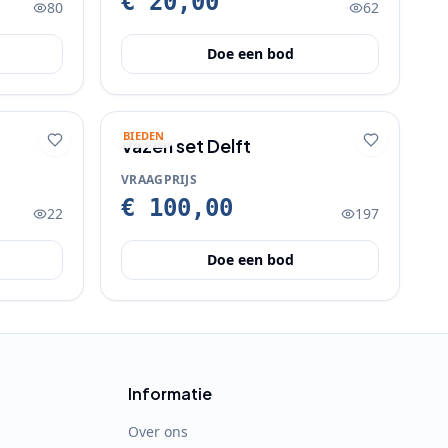
€ 20,00
80
62
Doe een bod
BIEDEN
Vazen set Delft
VRAAGPRIJS
€ 100,00
22
197
Doe een bod
Informatie
Over ons