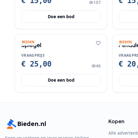
€ 15,00
€ 15
107
Doe een bod
BIEDEN
BIEDEN
Spiegel
Pendul
VRAAGPRIJS
VRAAGPRI
€ 25,00
€ 20
46
Doe een bod
Kopen
Bieden.nl
Alle advertent
Koop en verkoop op jouw manier. Veiling,