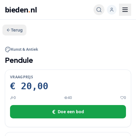
bieden
.
nl
Terug
BIEDEN
Kunst & Antiek
Pendule
VRAAGPRIJS
€ 20,00
0
40
0
€
Doe een bod