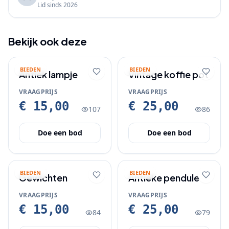
Lid sinds
2026
Bekijk ook deze
BIEDEN
BIEDEN
Antiek lampje
Vintage koffie pot
VRAAGPRIJS
VRAAGPRIJS
€ 15,00
€ 25,00
107
86
Doe een bod
Doe een bod
BIEDEN
BIEDEN
Gewichten
Antieke pendule
VRAAGPRIJS
VRAAGPRIJS
€ 15,00
€ 25,00
84
79