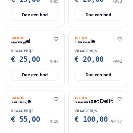
85
63
Doe een bod
Doe een bod
BIEDEN
BIEDEN
Spiegel
Pendule
VRAAGPRIJS
VRAAGPRIJS
€ 25,00
€ 20,00
47
42
Doe een bod
Doe een bod
BIEDEN
BIEDEN
Tafeltje
Vazen set Delft
VRAAGPRIJS
VRAAGPRIJS
€ 55,00
€ 100,00
28
197