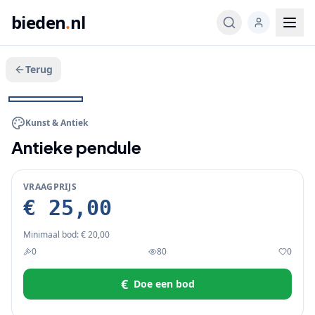
bieden
.
nl
Terug
Veeg voor meer
1
/
2
BIEDEN
Kunst & Antiek
Antieke pendule
VRAAGPRIJS
€ 25,00
Minimaal bod:
€ 20,00
0
80
0
€
Doe een bod