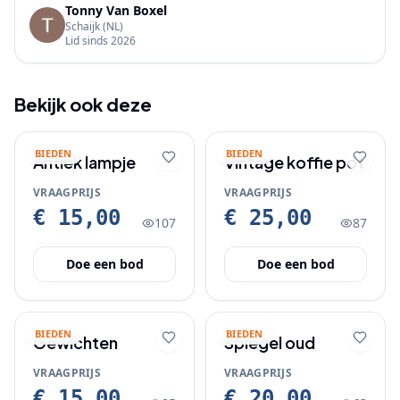
Tonny Van Boxel
Schaijk
(NL)
Lid sinds
2026
Bekijk ook deze
BIEDEN
BIEDEN
Antiek lampje
Vintage koffie pot
VRAAGPRIJS
VRAAGPRIJS
€ 15,00
€ 25,00
107
87
Doe een bod
Doe een bod
BIEDEN
BIEDEN
Gewichten
Spiegel oud
VRAAGPRIJS
VRAAGPRIJS
€ 15,00
€ 20,00