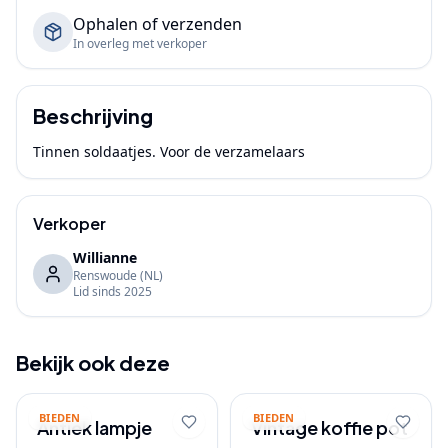
Ophalen of verzenden
In overleg met verkoper
Beschrijving
Tinnen soldaatjes. Voor de verzamelaars 
Verkoper
Willianne
Renswoude
(NL)
Lid sinds
2025
Bekijk ook deze
BIEDEN
BIEDEN
Antiek lampje
Vintage koffie pot