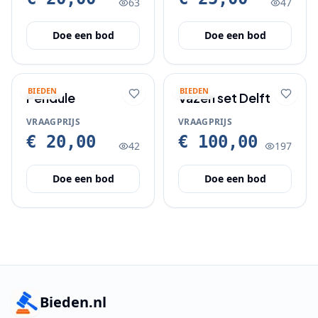
63
47
Doe een bod
Doe een bod
BIEDEN
BIEDEN
Pendule
Vazen set Delft
VRAAGPRIJS
VRAAGPRIJS
€ 20,00
€ 100,00
42
197
Doe een bod
Doe een bod
Bieden.nl