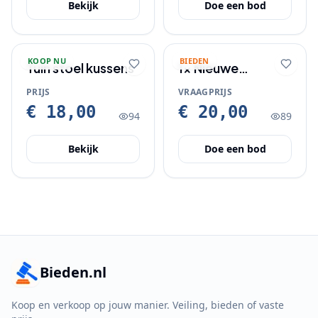
Bekijk
Doe een bod
KOOP NU
BIEDEN
Tuin stoel kussens
1x Nieuwe
hanglamp met
PRIJS
VRAAGPRIJS
toebehoren
€ 18,00
€ 20,00
94
89
Bekijk
Doe een bod
Bieden.nl
Koop en verkoop op jouw manier. Veiling, bieden of vaste