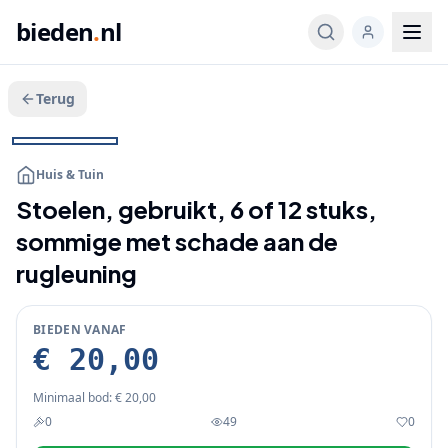
bieden
.
nl
Terug
Veeg voor meer
1
/
3
BIEDEN
Huis & Tuin
Stoelen, gebruikt, 6 of 12 stuks,
sommige met schade aan de
rugleuning
BIEDEN VANAF
€ 20,00
Minimaal bod:
€ 20,00
0
49
0