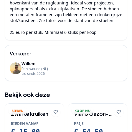
bovenkant van de rugleuning. Ideaal voor projecten, 
opknappers of als extra zitplaatsen. De stoelen hebben 
een metalen frame en zijn bekleed met een donkergrijze 
stof/kunstleer. Zie foto's voor de staat van de stoelen.

25 euro per stuk. Minimaal 6 stuks per koop
Verkoper
Willem
Renswoude
(NL)
Lid sinds
2026
Bekijk ook deze
BIEDEN
KOOP NU
Zwarte kruiken
Viano Gazon-
booster 20 KG
BIEDEN VANAF
PRIJS