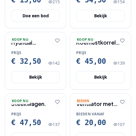
€ 15,00
€ 54,50
215
154
Doe een bod
Bekijk
KOOP NU
KOOP NU
Hyundai
Koemestkorrel
draagbare
aanbieding.
PRIJS
PRIJS
slanghaspel 20
€ 32,50
€ 45,00
142
139
meter
Bekijk
Bekijk
KOOP NU
BIEDEN
Steekwagen.
Ventilator met
verlicting
PRIJS
BIEDEN VANAF
€ 47,50
€ 20,00
137
107