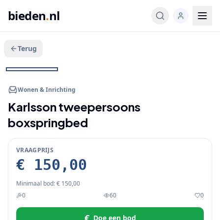
bieden
.
nl
Terug
Veeg voor meer
1
/
9
BIEDEN
+
4
Wonen & Inrichting
Karlsson tweepersoons
boxspringbed
VRAAGPRIJS
€ 150,00
Minimaal bod:
€ 150,00
0
60
0
€
Doe een bod