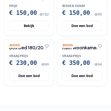
woonkeuken/
Noguchi Design
PRIJS
BIEDEN VANAF
woonkamer
€ 150,00
€ 150,00
102
99
Bekijk
Doe een bod
BIEDEN
BIEDEN
Box bed 180/200
Kast woonkamer /
keuken
VRAAGPRIJS
VRAAGPRIJS
€ 230,00
€ 350,00
99
94
Doe een bod
Doe een bod