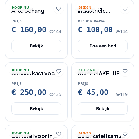
KOOP NU
BIEDEN
Arte behang
Industriële
bartafel + 4
PRIJS
BIEDEN VANAF
barkrukken set –
€ 160,00
€ 100,00
144
144
nieuw
Bekijk
Doe een bod
KOOP NU
KOOP NU
Servies kast voor
ROZE MAKE-UP
in je keuken of
STOEL NOG
PRIJS
PRIJS
woonkamer
SPLINTER NIEUW IN
€ 250,00
€ 45,00
135
119
DOOS VOOR
JONGE DAMES
Bekijk
Bekijk
KOOP NU
BIEDEN
Eettafel voor in je
Salontafel Isamu