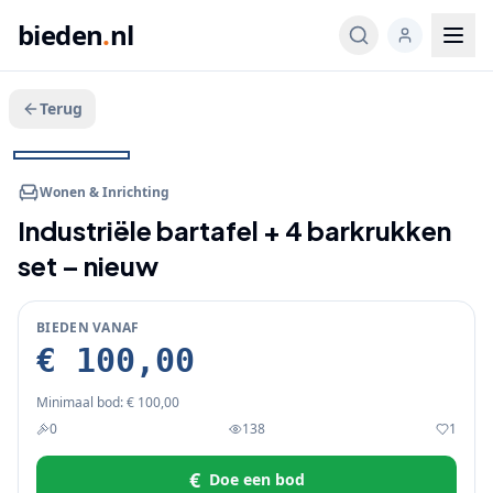
bieden
.
nl
Terug
Veeg voor meer
1
/
2
BIEDEN
Wonen & Inrichting
Industriële bartafel + 4 barkrukken
set – nieuw
BIEDEN VANAF
€ 100,00
Minimaal bod:
€ 100,00
0
138
1
€
Doe een bod