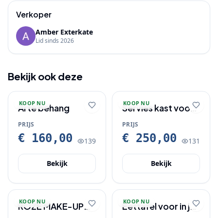
Verkoper
Amber Exterkate
Lid sinds
2026
Bekijk ook deze
KOOP NU
KOOP NU
Arte behang
Servies kast voor
in je keuken of
PRIJS
PRIJS
woonkamer
€ 160,00
€ 250,00
139
131
Bekijk
Bekijk
KOOP NU
KOOP NU
ROZE MAKE-UP
Eettafel voor in je