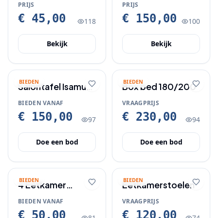
STOEL NOG
woonkeuken/
PRIJS
PRIJS
SPLINTER NIEUW IN
woonkamer
€ 45,00
€ 150,00
118
100
DOOS VOOR
JONGE DAMES
Bekijk
Bekijk
BIEDEN
BIEDEN
Salontafel Isamu
Box bed 180/200
Noguchi Design
BIEDEN VANAF
VRAAGPRIJS
€ 150,00
€ 230,00
97
94
Doe een bod
Doe een bod
BIEDEN
BIEDEN
4 Eetkamer
Eetkamerstoelen
stoelen.
BIEDEN VANAF
VRAAGPRIJS
€ 50,00
€ 120,00
81
74