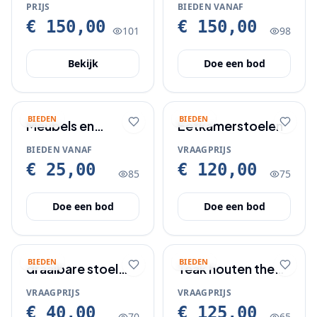
woonkeuken/
Noguchi Design
PRIJS
BIEDEN VANAF
woonkamer
€ 150,00
€ 150,00
101
98
Bekijk
Doe een bod
BIEDEN
BIEDEN
Meubels en
Eetkamerstoelen
staande klok
BIEDEN VANAF
VRAAGPRIJS
spiegel
€ 25,00
€ 120,00
85
75
Doe een bod
Doe een bod
BIEDEN
BIEDEN
draaibare stoel
Teak houten thee
grijs z.g.a.n.
kastje
VRAAGPRIJS
VRAAGPRIJS
€ 40,00
€ 125,00
70
65