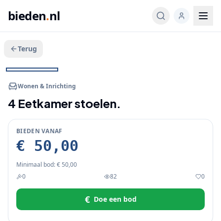
bieden
.
nl
Terug
Veeg voor meer
1
/
2
BIEDEN
Wonen & Inrichting
4 Eetkamer stoelen.
BIEDEN VANAF
€ 50,00
Minimaal bod:
€ 50,00
0
82
0
€
Doe een bod