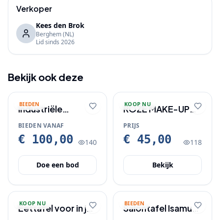
Verkoper
Kees den Brok
Berghem
(NL)
Lid sinds
2026
Bekijk ook deze
BIEDEN
KOOP NU
Industriële
ROZE MAKE-UP
bartafel + 4
STOEL NOG
BIEDEN VANAF
PRIJS
barkrukken set –
SPLINTER NIEUW IN
€ 100,00
€ 45,00
140
118
nieuw
DOOS VOOR
JONGE DAMES
Doe een bod
Bekijk
KOOP NU
BIEDEN
Eettafel voor in je
Salontafel Isamu