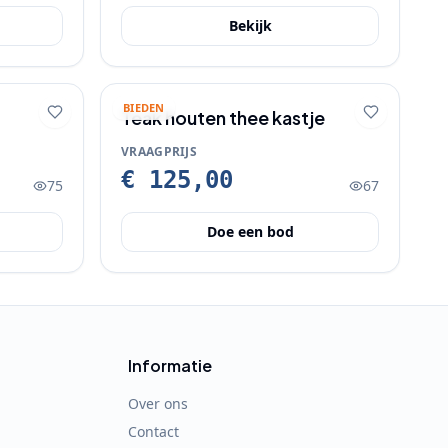
Bekijk
BIEDEN
Teak houten thee kastje
VRAAGPRIJS
€ 125,00
75
67
Doe een bod
Informatie
Over ons
Contact