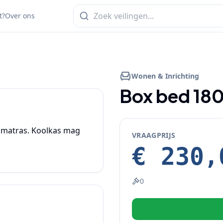
t?
Over ons
1
/
2
Wonen & Inrichting
Box bed 18
matras. Koolkas mag 
VRAAGPRIJS
€ 230,
0