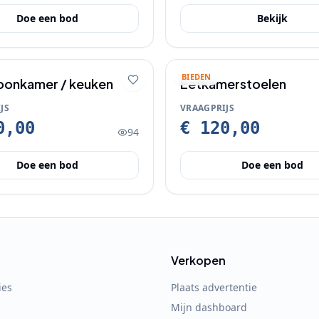
Doe een bod
Bekijk
BIEDEN
oonkamer / keuken
Eetkamerstoelen
JS
VRAAGPRIJS
0,00
€ 120,00
94
Doe een bod
Doe een bod
Verkopen
ies
Plaats advertentie
Mijn dashboard