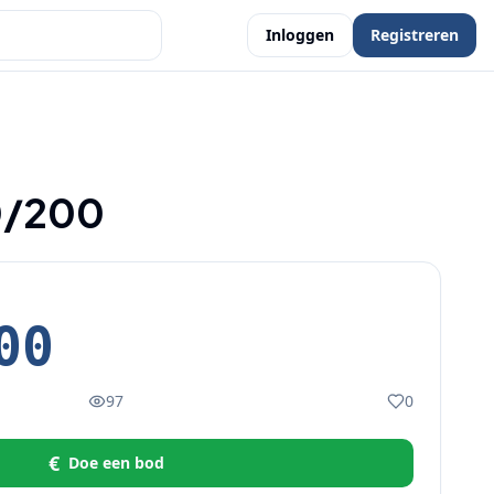
Inloggen
Registreren
0/200
00
97
0
€
Doe een bod