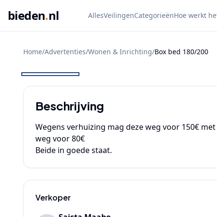
bieden
.
nl
Alles
Veilingen
Categorieën
Hoe werkt he
Home
/
Advertenties
/
Wonen & Inrichting
/
Box bed 180/200
BIEDEN
Beschrijving
Wegens verhuizing mag deze weg voor 150€ met 
weg voor 80€  

Beide in goede staat.
Verkoper