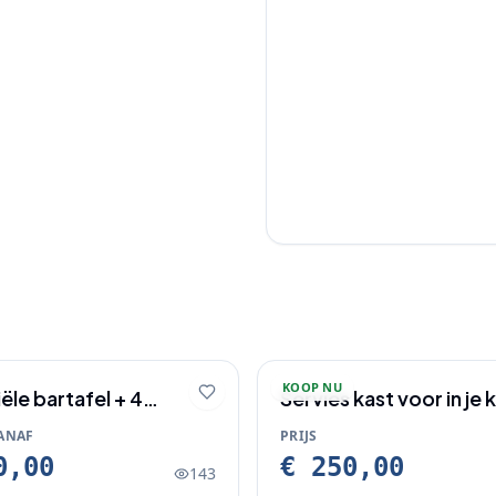
KOOP NU
iële bartafel + 4
Servies kast voor in je
ken set – nieuw
of woonkamer
ANAF
PRIJS
0,00
€ 250,00
143