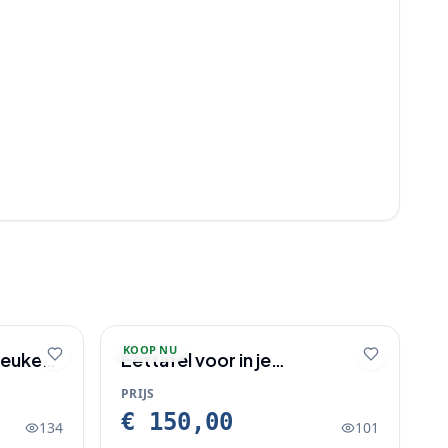
KOOP NU
 keuken
Eettafel voor in je
woonkeuken/ woonkamer
PRIJS
€ 150,00
134
101