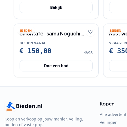
Bekijk
BIEDEN
BIEDEN
Salontafel Isamu Noguchi
Kast w
Design
BIEDEN VANAF
VRAAGPRI
€ 150,00
€ 35
98
Doe een bod
Kopen
Bieden.nl
Alle advertent
Koop en verkoop op jouw manier. Veiling,
Veilingen
bieden of vaste prijs.