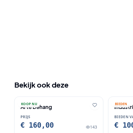
Bekijk ook deze
KOOP NU
BIEDEN
Arte behang
Industr
barkruk
PRIJS
BIEDEN V
€ 160,00
€ 10
143