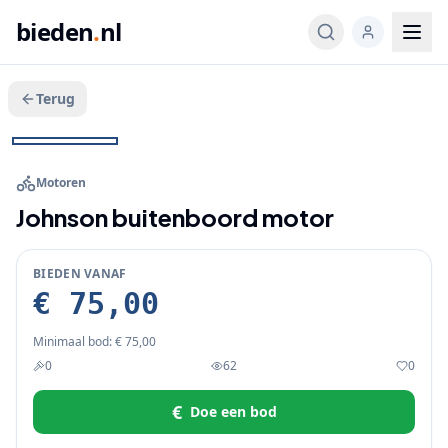
bieden
.
nl
Terug
Veeg voor meer
1
/
6
BIEDEN
+
1
Motoren
Johnson buitenboord motor
BIEDEN VANAF
€ 75,00
Minimaal bod:
€ 75,00
0
62
0
€
Doe een bod