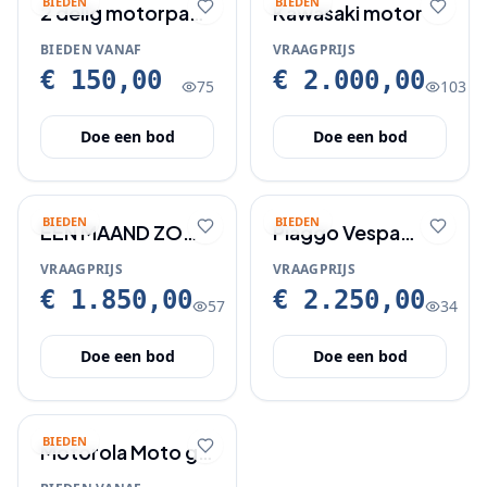
BIEDEN
BIEDEN
2 delig motorpak
Kawasaki motor
met 4/5 XL
BIEDEN VANAF
VRAAGPRIJS
€ 150,00
€ 2.000,00
75
103
Doe een bod
Doe een bod
BIEDEN
BIEDEN
ÉÉN MAAND ZO
Piaggo Vespa
GOED ALS
sprint 2019
VRAAGPRIJS
VRAAGPRIJS
NIEUWE
€ 1.850,00
€ 2.250,00
57
34
BROMMER TE
KOOP
Doe een bod
Doe een bod
BIEDEN
Motorola Moto g
24 nieuw in doos.