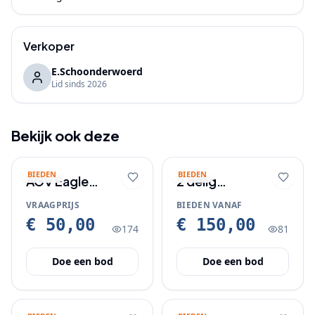
Verkoper
E.Schoonderwoerd
Lid sinds
2026
Bekijk ook deze
BIEDEN
BIEDEN
AGV Eagle
2 delig
motorhelm maat
damesmotorpak
VRAAGPRIJS
BIEDEN VANAF
60
z.g.a.n
€ 50,00
€ 150,00
174
81
Doe een bod
Doe een bod