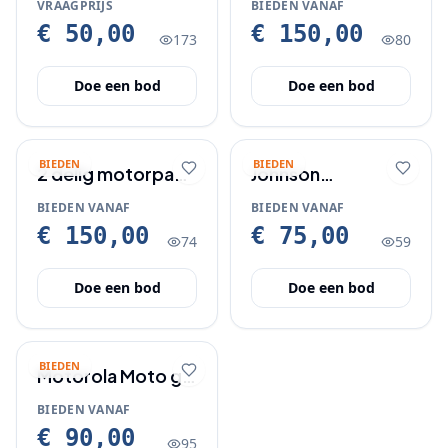
VRAAGPRIJS
BIEDEN VANAF
60
z.g.a.n
€ 50,00
€ 150,00
173
80
Doe een bod
Doe een bod
BIEDEN
BIEDEN
2 delig motorpak
Johnson
met 4/5 XL
buitenboord
BIEDEN VANAF
BIEDEN VANAF
motor
€ 150,00
€ 75,00
74
59
Doe een bod
Doe een bod
BIEDEN
Motorola Moto g
24 nieuw in doos.
BIEDEN VANAF
€ 90,00
95