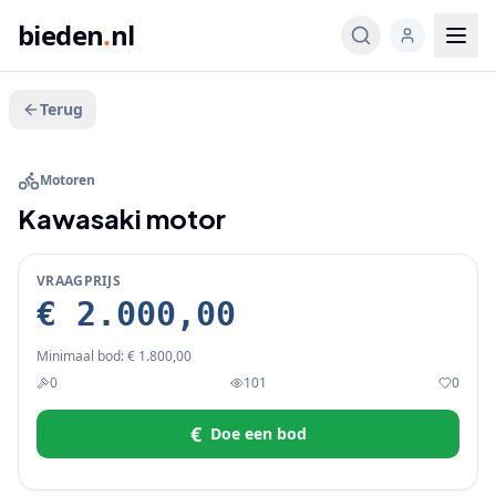
bieden
.
nl
Terug
BIEDEN
Motoren
Kawasaki motor
VRAAGPRIJS
€ 2.000,00
Minimaal bod:
€ 1.800,00
0
101
0
€
Doe een bod