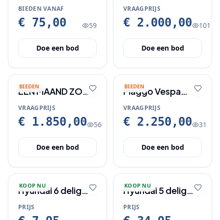
buitenboord
BIEDEN VANAF
VRAAGPRIJS
motor
€ 75,00
€ 2.000,00
59
101
Doe een bod
Doe een bod
BIEDEN
BIEDEN
ÉÉN MAAND ZO
Piaggo Vespa
GOED ALS
sprint 2019
VRAAGPRIJS
VRAAGPRIJS
NIEUWE
€ 1.850,00
€ 2.250,00
56
31
BROMMER TE
KOOP
Doe een bod
Doe een bod
KOOP NU
KOOP NU
Hyundai 6 delig
Hyundai 5 delig
doorslag/drevelset.
luchtdruk set
PRIJS
PRIJS