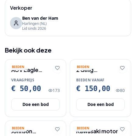
Verkoper
Ben van der Ham
Harlingen
(NL)
Lid sinds
2026
Bekijk ook deze
BIEDEN
BIEDEN
AGV Eagle
2 delig
motorhelm maat
damesmotorpak
VRAAGPRIJS
BIEDEN VANAF
60
z.g.a.n
€ 50,00
€ 150,00
173
80
Doe een bod
Doe een bod
BIEDEN
BIEDEN
Johnson
Kawasaki motor