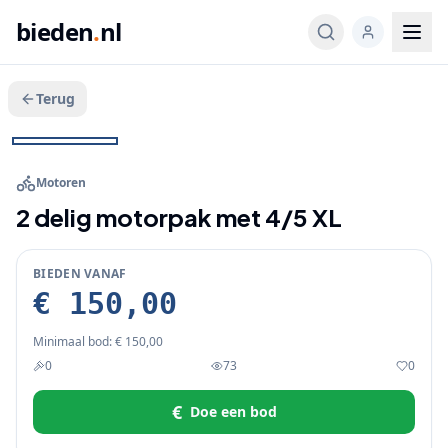
bieden
.
nl
Terug
Veeg voor meer
1
/
8
BIEDEN
+
3
Motoren
2 delig motorpak met 4/5 XL
BIEDEN VANAF
€ 150,00
Minimaal bod:
€ 150,00
0
73
0
€
Doe een bod