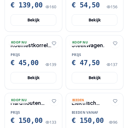
€ 139,00
€ 54,50
160
156
Bekijk
Bekijk
KOOP NU
KOOP NU
Koemestkorrel
Steekwagen.
aanbieding.
PRIJS
PRIJS
€ 45,00
€ 47,50
139
137
Bekijk
Bekijk
KOOP NU
BIEDEN
Hard houten
Elektrisch
tuinstoelen
sfeerkachel en
PRIJS
BIEDEN VANAF
echte marmeren
€ 150,00
€ 150,00
133
96
schouw