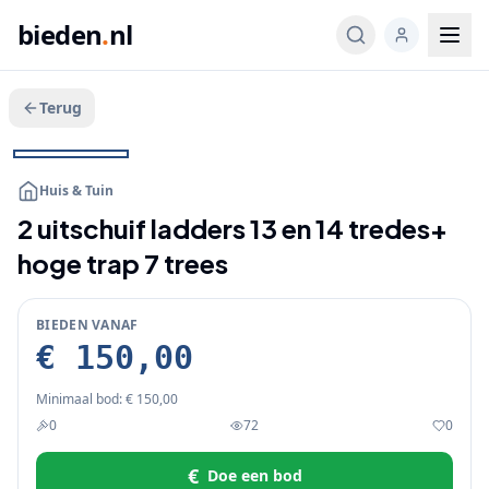
bieden
.
nl
Terug
Veeg voor meer
1
/
3
BIEDEN
Huis & Tuin
2 uitschuif ladders 13 en 14 tredes+
hoge trap 7 trees
BIEDEN VANAF
€ 150,00
Minimaal bod:
€ 150,00
0
72
0
€
Doe een bod