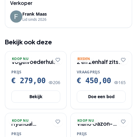
Verkoper
Frank Maas
Lid sinds
2026
Bekijk ook deze
KOOP NU
BIEDEN
Vogelvoederhuis
2 en 2enhalf zits
Groot Struis
bankstel per half
PRIJS
VRAAGPRIJS
Raben XXL
maart ongeveer
€ 279,00
€ 450,00
206
165
Bekijk
Doe een bod
KOOP NU
KOOP NU
Hyundai
Viano Gazon-
verticuteermachine.
booster 20 KG
PRIJS
PRIJS