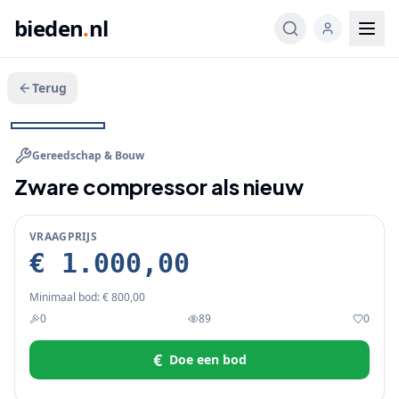
bieden
.
nl
Terug
Veeg voor meer
1
/
2
BIEDEN
Gereedschap & Bouw
Zware compressor als nieuw
VRAAGPRIJS
€ 1.000,00
Minimaal bod:
€ 800,00
0
89
0
€
Doe een bod