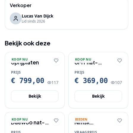
Verkoper
Lucas Van Dijck
Lid sinds
2026
Bekijk ook deze
KOOP NU
KOOP NU
oprijplaten
UMT nat-
droogstofzuiger
PRIJS
PRIJS
€ 799,00
€ 369,00
117
107
Bekijk
Bekijk
KOOP NU
BIEDEN
Daewoo nat-
Nilfisk
droog stofzuiger
hogedrukspuit
PRIJS
VRAAGPRIJS