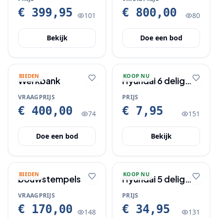
80 Liter en 30
380 volt
€ 399,95
€ 800,00
101
80
Liter
Bekijk
Doe een bod
BIEDEN
KOOP NU
Werkbank
Hyundai 6 delig
doorslag/drevelset.
VRAAGPRIJS
PRIJS
€ 400,00
€ 7,95
74
151
Doe een bod
Bekijk
BIEDEN
KOOP NU
bouwstempels
Hyundai 5 delig
luchtdruk set
VRAAGPRIJS
PRIJS
€ 170,00
€ 34,95
148
131