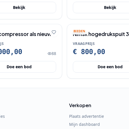
Bekijk
Bekijk
BIEDEN
compressor als nieuw
Nilfisk hogedrukspuit 
JS
VRAAGPRIJS
000,00
€ 800,00
88
Doe een bod
Doe een bod
Verkopen
ies
Plaats advertentie
Mijn dashboard