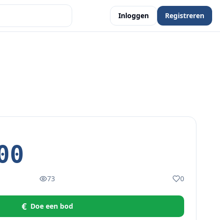
Inloggen
Registreren
00
73
0
€
Doe een bod