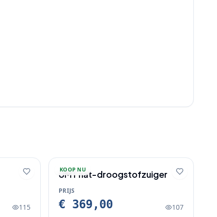
KOOP NU
UMT nat-droogstofzuiger
PRIJS
€ 369,00
115
107