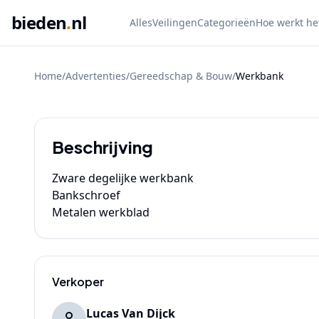
bieden
.
nl
Alles
Veilingen
Categorieën
Hoe werkt he
Home
/
Advertenties
/
Gereedschap & Bouw
/
Werkbank
BIEDEN
Beschrijving
Zware degelijke werkbank

Bankschroef

Metalen werkblad
Verkoper
Lucas Van Dijck