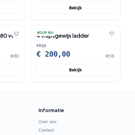
Bekijk
KOOP NU
380 volt
4 trapsgewijs ladder
PRIJS
€ 200,00
80
58
Bekijk
Informatie
Over ons
Contact