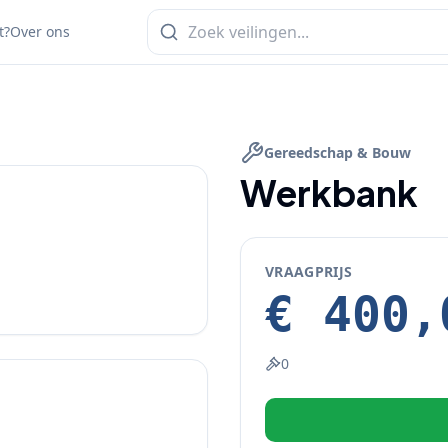
t?
Over ons
Gereedschap & Bouw
Werkbank
VRAAGPRIJS
€ 400,
0