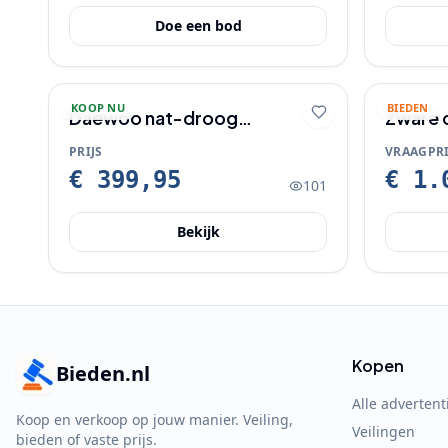
Doe een bod
KOOP NU
BIEDEN
Daewoo nat-droog
Zware 
stofzuiger 80 Liter en 30 Liter
PRIJS
VRAAGPRI
€ 399,95
€ 1.
101
Bekijk
Kopen
Bieden.nl
Alle advertent
Koop en verkoop op jouw manier. Veiling,
Veilingen
bieden of vaste prijs.