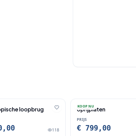
KOOP NU
opische loopbrug
oprijplaten
PRIJS
0,00
€ 799,00
118