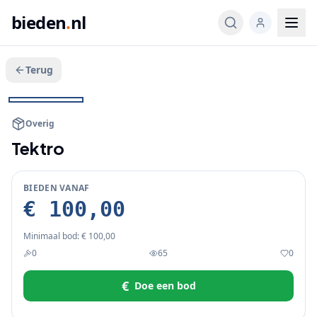
bieden
.
nl
Terug
Veeg voor meer
1
/
2
BIEDEN
Overig
Tektro
BIEDEN VANAF
€ 100,00
Minimaal bod:
€ 100,00
0
65
0
€
Doe een bod