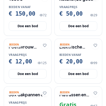
als nieuw €50
BIEDEN VANAF
VRAAGPRIJS
€ 150,00
€ 50,00
72
29
Doe een bod
Doe een bod
BIEDEN
BIEDEN
Poetsvrouw
Elektrische
gevraagd
sigaretten maker
VRAAGPRIJS
BIEDEN VANAF
€ 12,00
€ 20,00
125
99
Doe een bod
Doe een bod
BIEDEN
BIEDEN
38x dakpannen en
Matrassen en
1 x nokvorst nieuw
kussens op te
VRAAGPRIJS
Gratis
67