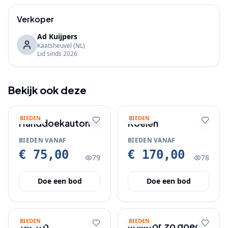
Verkoper
Ad Kuijpers
Kaatsheuvel
(NL)
Lid sinds
2026
Bekijk ook deze
BIEDEN
BIEDEN
Handdoekautomaat
Koelen
BIEDEN VANAF
BIEDEN VANAF
€ 75,00
€ 170,00
79
78
Doe een bod
Doe een bod
BIEDEN
BIEDEN
Tectro
Rollator,zo goed