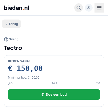
bieden
.
nl
Terug
BIEDEN
Overig
Tectro
BIEDEN VANAF
€ 150,00
Minimaal bod:
€ 150,00
0
72
0
€
Doe een bod