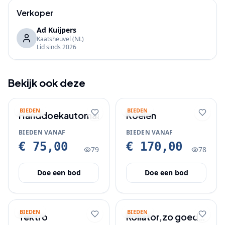
Verkoper
Ad Kuijpers
Kaatsheuvel
(NL)
Lid sinds
2026
Bekijk ook deze
BIEDEN
BIEDEN
Handdoekautomaat
Koelen
BIEDEN VANAF
BIEDEN VANAF
€ 75,00
€ 170,00
79
78
Doe een bod
Doe een bod
BIEDEN
BIEDEN
Tektro
Rollator,zo goed