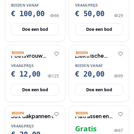
als nieuw €50
BIEDEN VANAF
VRAAGPRIJS
€ 100,00
€ 50,00
66
29
Doe een bod
Doe een bod
BIEDEN
BIEDEN
Poetsvrouw
Elektrische
gevraagd
sigaretten maker
VRAAGPRIJS
BIEDEN VANAF
€ 12,00
€ 20,00
125
99
Doe een bod
Doe een bod
BIEDEN
BIEDEN
38x dakpannen en
Matrassen en
1 x nokvorst nieuw
kussens op te
VRAAGPRIJS
Gratis
67
halen gratis