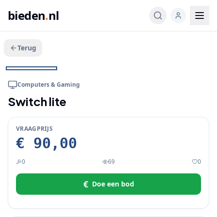
bieden
.
nl
Terug
Veeg voor meer
1
/
2
BIEDEN
Computers & Gaming
Switch lite
VRAAGPRIJS
€ 90,00
0
69
0
€
Doe een bod