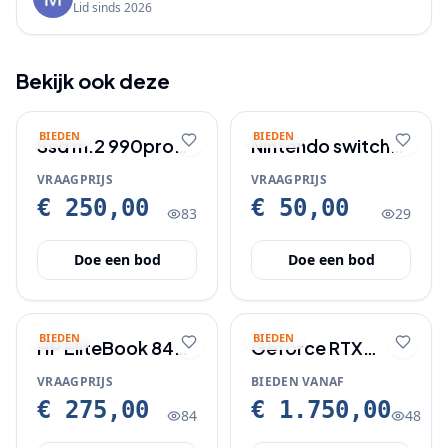
Lid sinds
2026
Bekijk ook deze
BIEDEN
BIEDEN
Ssd m.2 990pro
Nintendo switch
2TB
met accesoires
VRAAGPRIJS
VRAAGPRIJS
€ 250,00
€ 50,00
83
29
Doe een bod
Doe een bod
BIEDEN
BIEDEN
HP EliteBook 840
Geforce RTX
G7 Windows 11
nieuwe videokaart
VRAAGPRIJS
BIEDEN VANAF
laptop
€ 275,00
€ 1.750,00
84
48