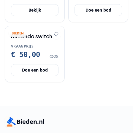
Bekijk
Doe een bod
BIEDEN
Nintendo switch
met accesoires
VRAAGPRIJS
€ 50,00
28
Doe een bod
Bieden.nl