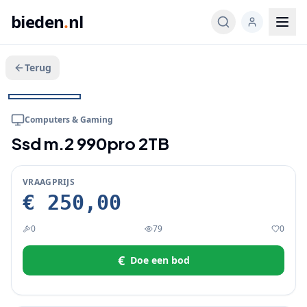
bieden
.
nl
Terug
Veeg voor meer
1
/
4
BIEDEN
Computers & Gaming
Ssd m.2 990pro 2TB
VRAAGPRIJS
€ 250,00
0
79
0
€
Doe een bod