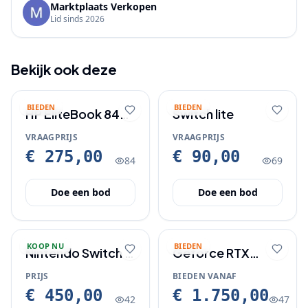
Marktplaats Verkopen
Lid sinds
2026
Bekijk ook deze
BIEDEN
BIEDEN
HP EliteBook 840
Switch lite
G7 Windows 11
VRAAGPRIJS
VRAAGPRIJS
laptop
€ 275,00
€ 90,00
84
69
Doe een bod
Doe een bod
KOOP NU
BIEDEN
Nintendo Switch 2
Geforce RTX
Nieuw gekocht op
nieuwe videokaart
PRIJS
BIEDEN VANAF
3 July
€ 450,00
€ 1.750,00
42
47