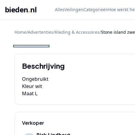
bieden
.
nl
Alles
Veilingen
Categorieën
Hoe werkt he
Home
/
Advertenties
/
Kleding & Accessoires
/
Stone island zw
BIEDEN
Beschrijving
Ongebruikt

Kleur wit

Maat L
Verkoper