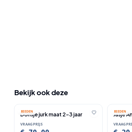
Bekijk ook deze
BIEDEN
BIEDEN
Donsje jurk maat 2-3 jaar
Jasje A
VRAAGPRIJS
VRAAGPRI