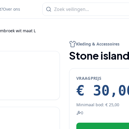
t?
Over ons
embroek wit maat L
1
/
4
Kleding & Accessoires
Stone islan
VRAAGPRIJS
€ 30,0
Minimaal bod:
€ 25,00
0