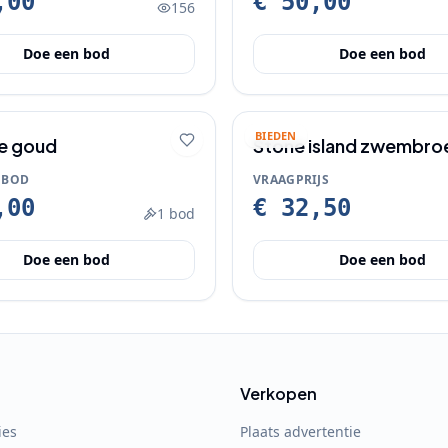
,00
€ 50,00
156
Doe een bod
Doe een bod
BIEDEN
e goud
Stone island zwembro
L
 BOD
VRAAGPRIJS
,00
€ 32,50
1
bod
Doe een bod
Doe een bod
Verkopen
ies
Plaats advertentie