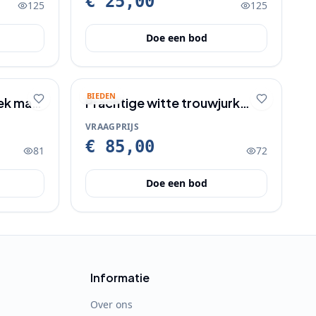
€ 25,00
125
125
Doe een bod
BIEDEN
ek maat
Prachtige witte trouwjurk
aangeboden!
VRAAGPRIJS
€ 85,00
81
72
Doe een bod
Informatie
Over ons