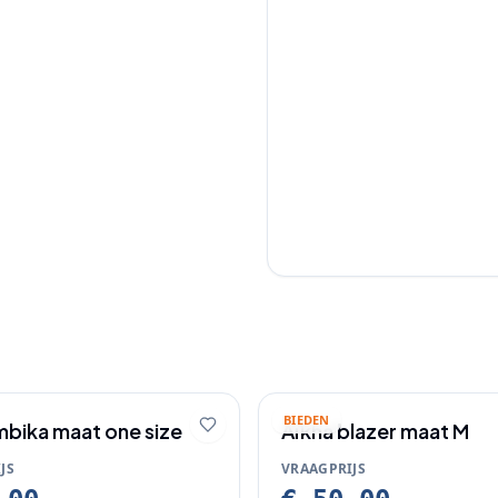
BIEDEN
mbika maat one size
Aïkha blazer maat M
JS
VRAAGPRIJS