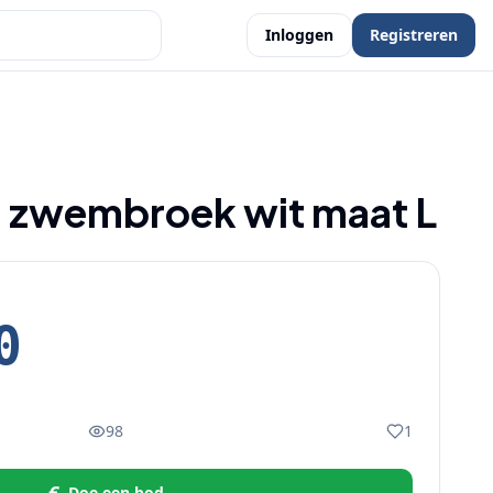
Inloggen
Registreren
d zwembroek wit maat L
0
98
1
Doe een bod