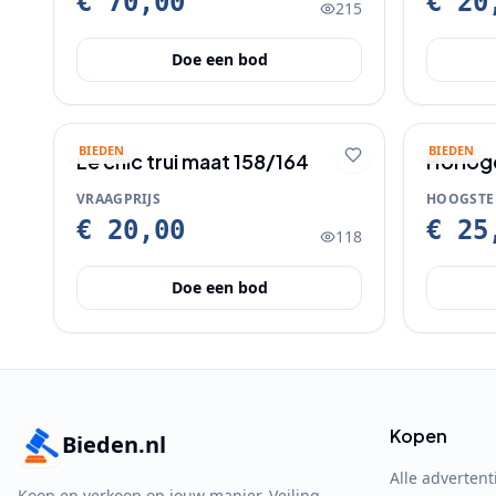
€ 70,00
€ 20
215
Doe een bod
BIEDEN
BIEDEN
Le chic trui maat 158/164
Horlog
VRAAGPRIJS
HOOGSTE
€ 20,00
€ 25
118
Doe een bod
Kopen
Bieden.nl
Alle advertent
Koop en verkoop op jouw manier. Veiling,