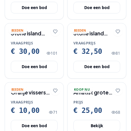
Doe een bod
Doe een bod
BIEDEN
BIEDEN
Stone island
Stone island
zwembroek wit
zwembroek maat
VRAAGPRIJS
VRAAGPRIJS
maat L
L
€ 30,00
€ 32,50
101
81
Doe een bod
Doe een bod
BIEDEN
KOOP NU
Oranje vissers
Amatist grote
hoedje. Maat 58,
steen zilver ring
VRAAGPRIJS
PRIJS
leuk voor wk
€ 10,00
€ 25,00
71
68
koningsdag
carnaval
Doe een bod
Bekijk