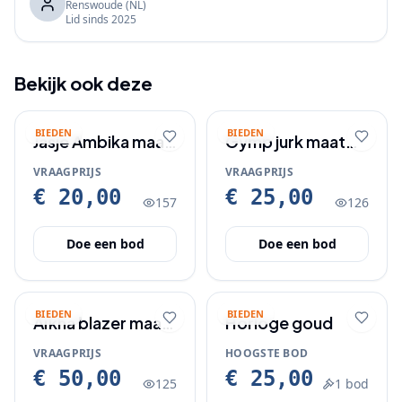
Renswoude
(NL)
Lid sinds
2025
Bekijk ook deze
BIEDEN
BIEDEN
Jasje Ambika maat
Gymp jurk maat
one size
80
VRAAGPRIJS
VRAAGPRIJS
€ 20,00
€ 25,00
157
126
Doe een bod
Doe een bod
BIEDEN
BIEDEN
Aïkha blazer maat
Horloge goud
M
VRAAGPRIJS
HOOGSTE BOD
€ 50,00
€ 25,00
125
1
bod