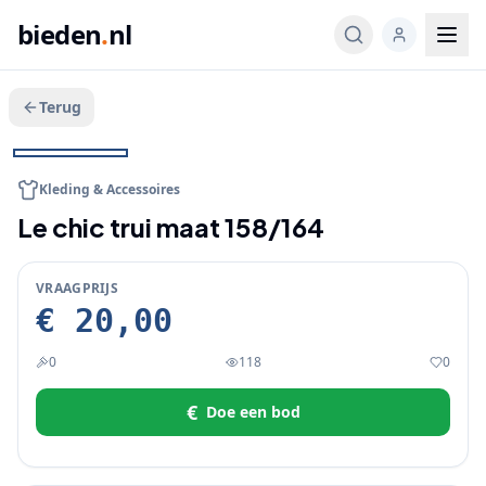
bieden
.
nl
Terug
Veeg voor meer
1
/
3
BIEDEN
Kleding & Accessoires
Le chic trui maat 158/164
VRAAGPRIJS
€ 20,00
0
118
0
€
Doe een bod