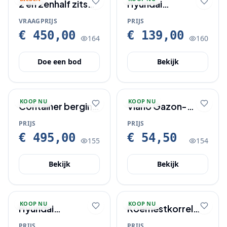
2 en 2enhalf zits
Hyundai
bankstel per half
verticuteermachine.
VRAAGPRIJS
PRIJS
maart ongeveer
€ 450,00
€ 139,00
164
160
Doe een bod
Bekijk
KOOP NU
KOOP NU
Container berging
Viano Gazon-
3 containers.
booster 20 KG
PRIJS
PRIJS
€ 495,00
€ 54,50
155
154
Bekijk
Bekijk
KOOP NU
KOOP NU
Hyundai
Koemestkorrel
draagbare
aanbieding.
PRIJS
PRIJS