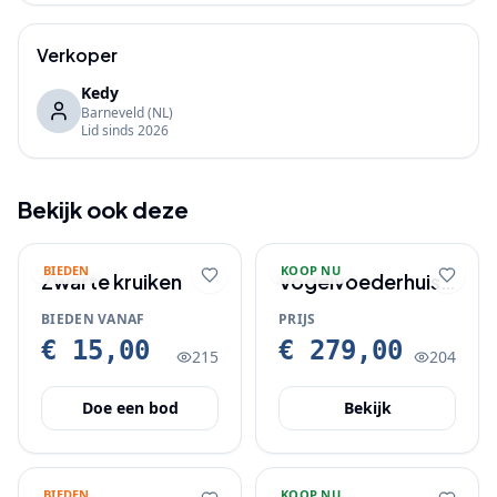
Verkoper
Kedy
Barneveld
(NL)
Lid sinds
2026
Bekijk ook deze
BIEDEN
KOOP NU
Zwarte kruiken
Vogelvoederhuis
Groot Struis
BIEDEN VANAF
PRIJS
Raben XXL
€ 15,00
€ 279,00
215
204
Doe een bod
Bekijk
BIEDEN
KOOP NU