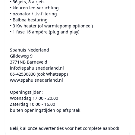
• 36 jets, 8 airjets

• kleuren led-verlichting

• ozonator / Uv-filtering

• Balboa besturing

• 3 Kw heater (of warmtepomp optioneel)

• 1 fase 16 ampère (plug and play)

Spahuis Nederland

Gildeweg 9

3771NB Barneveld

info@spahuisnederland.nl

06-42530830 (ook Whatsapp)

www.spahuisnederland.nl

Openingstijden:

Woensdag 17.00 - 20.00

Zaterdag 10.00 - 16.00

buiten openingstijden op afspraak
