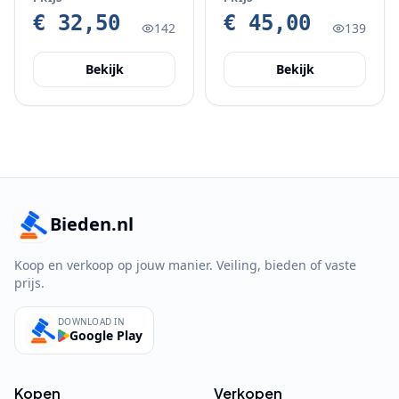
slanghaspel 20
€ 32,50
€ 45,00
142
139
meter
Bekijk
Bekijk
Bieden.nl
Koop en verkoop op jouw manier. Veiling, bieden of vaste
prijs.
DOWNLOAD IN
Google Play
Kopen
Verkopen