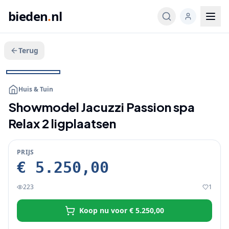
bieden
.
nl
Terug
Veeg voor meer
1
/
3
KOOP NU
Huis & Tuin
Showmodel Jacuzzi Passion spa
Relax 2 ligplaatsen
PRIJS
€ 5.250,00
223
1
Koop nu voor
€ 5.250,00