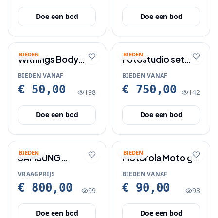
Doe een bod
Doe een bod
BIEDEN
BIEDEN
Withings Body
Fotostudio set
Cardio
Elinchrom BRX500
BIEDEN VANAF
BIEDEN VANAF
lampen met
€ 50,00
€ 750,00
198
142
fototafel
Doe een bod
Doe een bod
BIEDEN
BIEDEN
SAMSUNG
Motorola Moto g
GALAXY S26
24 nieuw in doos.
VRAAGPRIJS
BIEDEN VANAF
ULTRA ( NIEUW IN
€ 800,00
€ 90,00
99
93
VERPAKKING )
Doe een bod
Doe een bod