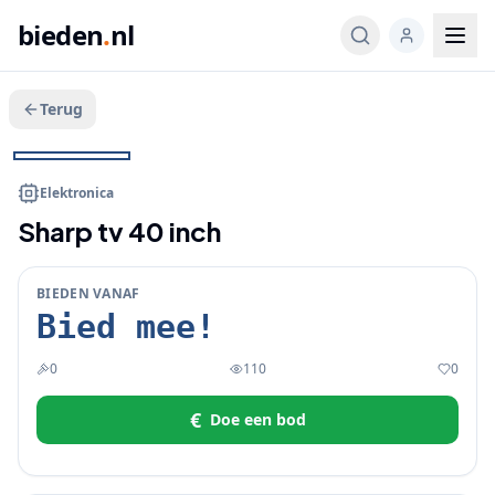
bieden
.
nl
Terug
Veeg voor meer
1
/
4
BIEDEN
Elektronica
Sharp tv 40 inch
BIEDEN VANAF
Bied mee!
0
110
0
€
Doe een bod