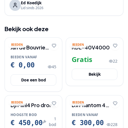
Ed Koedijk
Lid sinds
2026
Bekijk ook deze
BIEDEN
BIEDEN
Jan de Bouvrie
KDL-40V4000
tafel lamp
BIEDEN VANAF
Gratis
22
€ 0,00
45
Bekijk
Doe een bod
BIEDEN
BIEDEN
Dji Mini4 Pro drone
DJI Phantom 4
met Nanuk koffer
Pro+ drone
HOOGSTE BOD
BIEDEN VANAF
1
€ 450,00
€ 300,00
bod
228