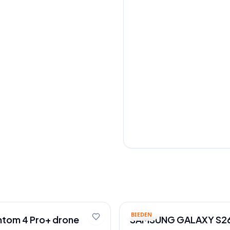
BIEDEN
antom 4 Pro+ drone
SAMSUNG GALAXY S26