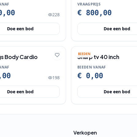
( NIEUW IN VERPAKKING
ANAF
VRAAGPRIJS
0,00
€ 800,00
228
Doe een bod
Doe een bod
BIEDEN
gs Body Cardio
Sharp tv 40 inch
ANAF
BIEDEN VANAF
,00
€ 0,00
198
Doe een bod
Doe een bod
Verkopen