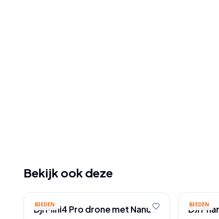
Bekijk ook deze
BIEDEN
BIEDEN
Dji Mini4 Pro drone met Nanuk
DJI Ph