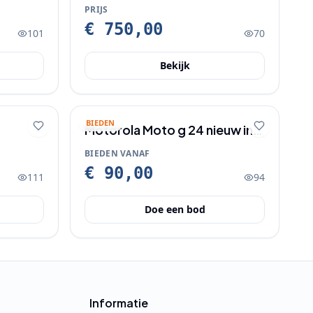
 )
(Ongeopend in doos)
PRIJS
€ 750,00
101
70
Bekijk
BIEDEN
Motorola Moto g 24 nieuw in
doos.
BIEDEN VANAF
€ 90,00
111
94
Doe een bod
Informatie