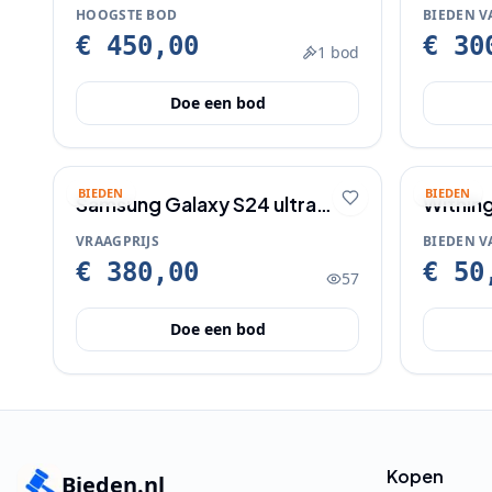
koffer
HOOGSTE BOD
BIEDEN V
€ 450,00
€ 30
1
bod
Doe een bod
BIEDEN
BIEDEN
Samsung Galaxy S24 ultra
Within
256GB
VRAAGPRIJS
BIEDEN V
€ 380,00
€ 50
57
Doe een bod
Kopen
Bieden.nl