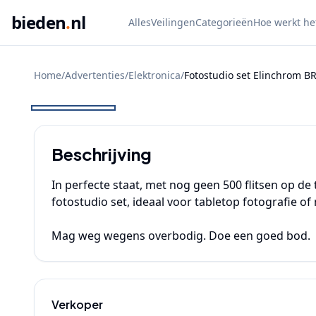
bieden
.
nl
Alles
Veilingen
Categorieën
Hoe werkt he
Home
/
Advertenties
/
Elektronica
/
Fotostudio set Elinchrom B
BIEDEN
Beschrijving
In perfecte staat, met nog geen 500 flitsen op de t
fotostudio set, ideaal voor tabletop fotografie of 
Mag weg wegens overbodig. Doe een goed bod. 
Verkoper