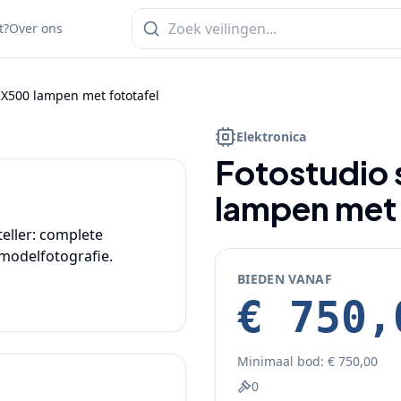
t?
Over ons
RX500 lampen met fototafel
1
/
5
Elektronica
Fotostudio 
lampen met 
eller: complete 
modelfotografie. 

BIEDEN VANAF
€ 750,
Minimaal bod:
€ 750,00
0