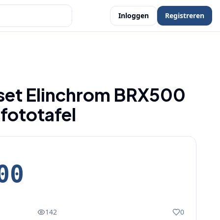
Inloggen
Registreren
set Elinchrom BRX500
fototafel
00
142
0