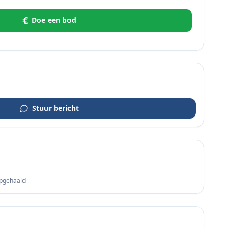
€
Doe een bod
Stuur bericht
opgehaald