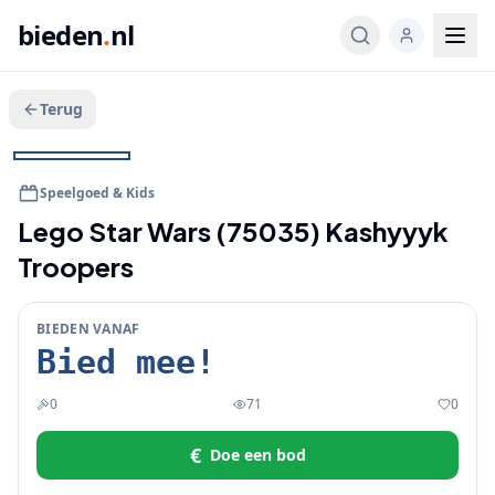
bieden
.
nl
Terug
Veeg voor meer
1
/
4
BIEDEN
Speelgoed & Kids
Lego Star Wars (75035) Kashyyyk
Troopers
BIEDEN VANAF
Bied mee!
0
71
0
€
Doe een bod