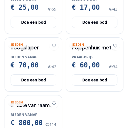
€ 25,00
€ 17,00
69
43
Doe een bod
Doe een bod
BIEDEN
BIEDEN
hoogslaper
Poppenhuis met
toebehoren
BIEDEN VANAF
VRAAGPRIJS
meubels
€ 70,00
€ 60,00
42
34
poppetjes lichtjes
balkonnetje 3
Doe een bod
Doe een bod
verdiepingen
BIEDEN
E-bike van raam
met lage instap en
BIEDEN VANAF
starthulp
€ 800,00
114