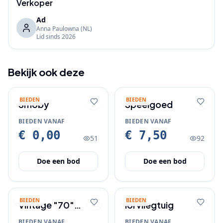
Verkoper
Ad
Anna Paulowna
(NL)
Lid sinds
2026
Bekijk ook deze
BIEDEN
BIEDEN
Smoby
Speelgoed
BIEDEN VANAF
BIEDEN VANAF
€ 0,00
€ 7,50
51
92
Doe een bod
Doe een bod
BIEDEN
BIEDEN
Vintage "70"
lol vliegtuig
Tonka pick up
BIEDEN VANAF
BIEDEN VANAF