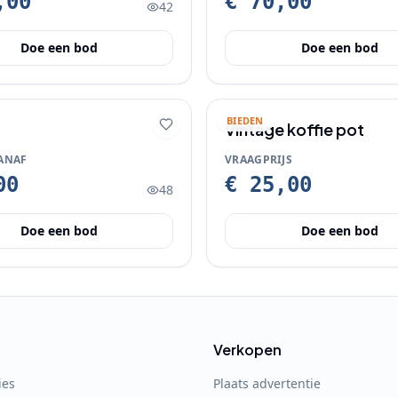
,00
€ 70,00
42
Doe een bod
Doe een bod
BIEDEN
Vintage koffie pot
ANAF
VRAAGPRIJS
00
€ 25,00
48
Doe een bod
Doe een bod
Verkopen
ies
Plaats advertentie