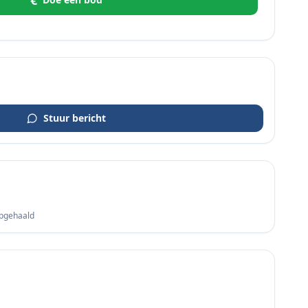
€
Stuur bericht
opgehaald