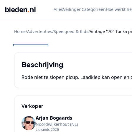
bieden
.
nl
Alles
Veilingen
Categorieën
Hoe werkt he
Home
/
Advertenties
/
Speelgoed & Kids
/
Vintage "70" Tonka p
BIEDEN
Beschrijving
Rode niet te slopen picup. Laadklep kan open en d
Verkoper
Arjan Bogaards
Noordwijkerhout
(NL)
Lid sinds
2026