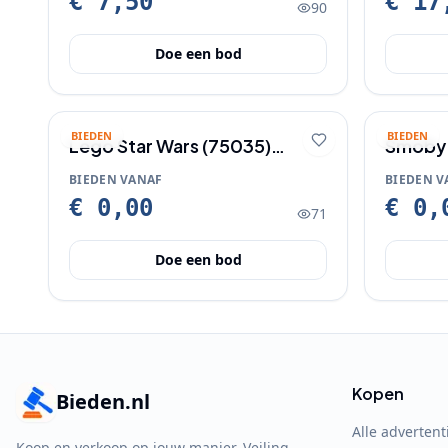
€ 7,50
€ 17
90
Doe een bod
BIEDEN
BIEDEN
Lego Star Wars (75035)
Smoby
Kashyyyk Troopers
BIEDEN VANAF
BIEDEN V
€ 0,00
€ 0,
71
Doe een bod
Kopen
Bieden.nl
Alle advertent
Koop en verkoop op jouw manier. Veiling,