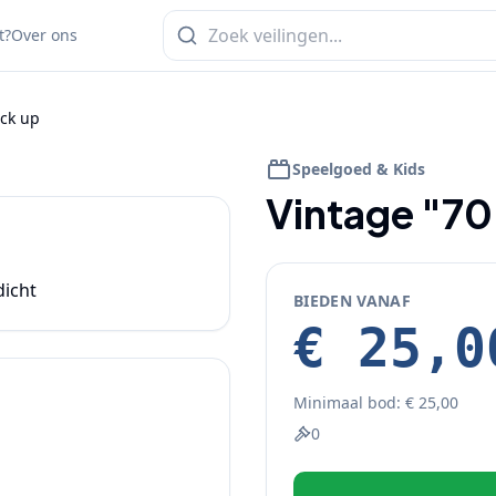
t?
Over ons
ick up
1
/
3
Speelgoed & Kids
Vintage "70
icht 
BIEDEN VANAF
€ 25,0
Minimaal bod:
€ 25,00
0