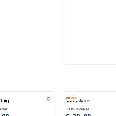
BIEDEN
gtuig
hoogslaper
ANAF
BIEDEN VANAF