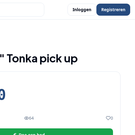
Inloggen
Registreren
" Tonka pick up
0
64
0
Doe een bod