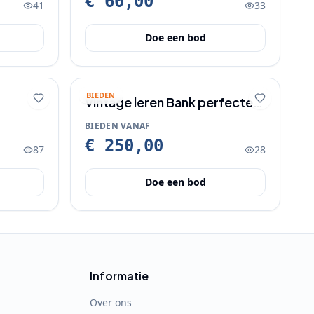
€ 60,00
41
33
Doe een bod
BIEDEN
Vintage leren Bank perfecte
staat
BIEDEN VANAF
€ 250,00
87
28
Doe een bod
Informatie
Over ons