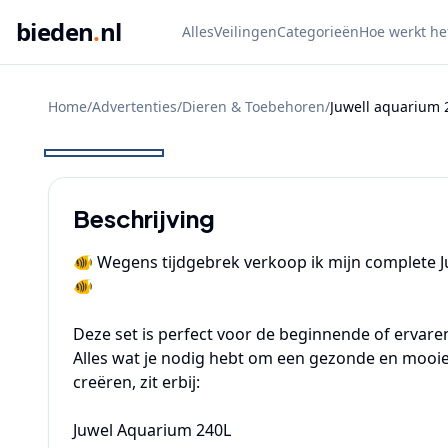
bieden
.
nl
Alles
Veilingen
Categorieën
Hoe werkt he
Home
/
Advertenties
/
Dieren & Toebehoren
/
Juwell aquarium 
BIEDEN
Beschrijving
🐠 Wegens tijdgebrek verkoop ik mijn complete Ju
🐠

Deze set is perfect voor de beginnende of ervare
Alles wat je nodig hebt om een gezonde en mooie
creëren, zit erbij:

Juwel Aquarium 240L
