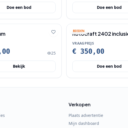
Doe een bod
Doe een bod
BIEDEN
ium
Rotocraft 2402 inclus
en certificaat
VRAAGPRIJS
,00
€ 350,00
25
Bekijk
Doe een bod
Verkopen
ies
Plaats advertentie
Mijn dashboard