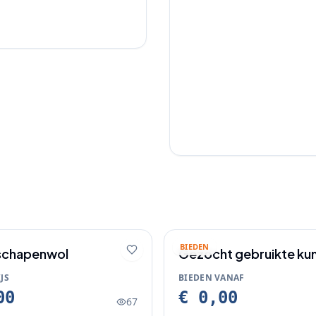
BIEDEN
schapenwol
Gezocht gebruikte ku
bakken
JS
BIEDEN VANAF
00
€ 0,00
67