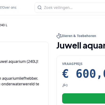
t?
Over ons
240 L
1
/
4
Dieren & Toebehoren
Juwell aqua
wel aquarium (240L)! 
VRAAGPRIJS
€ 600,
n aquariumliefhebber. 
 onderwaterwereld te 
0