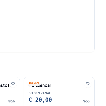
BIEDEN
nstof
Hondencar
BIEDEN VANAF
€ 20,00
56
55