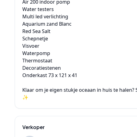
Air 200 indoor pomp

Water testers

Multi led verlichting

Aquarium zand Blanc

Red Sea Salt

Schepnetje

Visvoer

Waterpomp

Thermostaat

Decoratiestenen

Onderkast 73 x 121 x 41

Klaar om je eigen stukje oceaan in huis te halen? 
✨
Verkoper