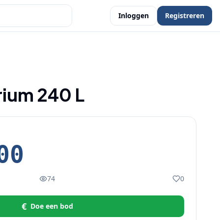
Inloggen
Registreren
rium 240 L
00
74
0
€
Doe een bod