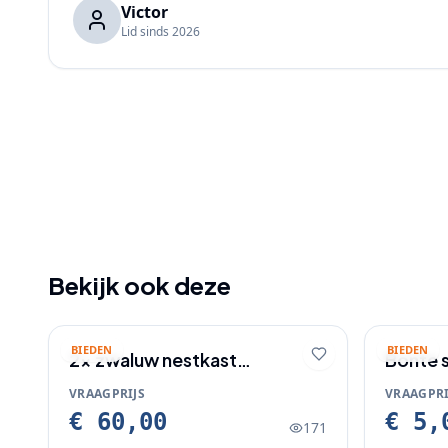
Victor
Lid sinds
2026
Bekijk ook deze
BIEDEN
BIEDEN
2x zwaluw nestkast
Bonte 
woodstone
VRAAGPRIJS
VRAAGPRI
€ 60,00
€ 5,
171