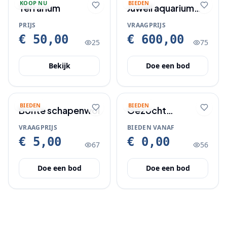
KOOP NU
BIEDEN
Terrarium
Juwell aquarium
240 L
PRIJS
VRAAGPRIJS
€ 50,00
€ 600,00
25
75
Bekijk
Doe een bod
BIEDEN
BIEDEN
Bonte schapenwol
Gezocht
gebruikte kunstof
VRAAGPRIJS
BIEDEN VANAF
bakken
€ 5,00
€ 0,00
67
56
Doe een bod
Doe een bod