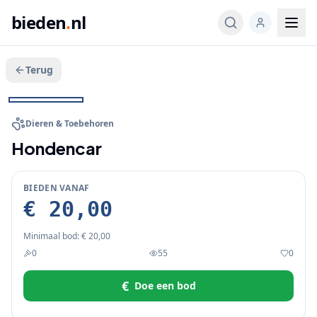
bieden
.
nl
Terug
Veeg voor meer
1
/
3
BIEDEN
Dieren & Toebehoren
Hondencar
BIEDEN VANAF
€ 20,00
Minimaal bod:
€ 20,00
0
55
0
€
Doe een bod