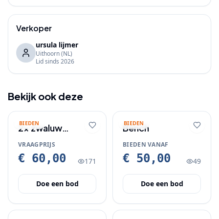
Verkoper
ursula lijmer
Uithoorn
(NL)
Lid sinds
2026
Bekijk ook deze
BIEDEN
BIEDEN
2x zwaluw
Bench
nestkast
VRAAGPRIJS
BIEDEN VANAF
woodstone
€ 60,00
€ 50,00
171
49
Doe een bod
Doe een bod