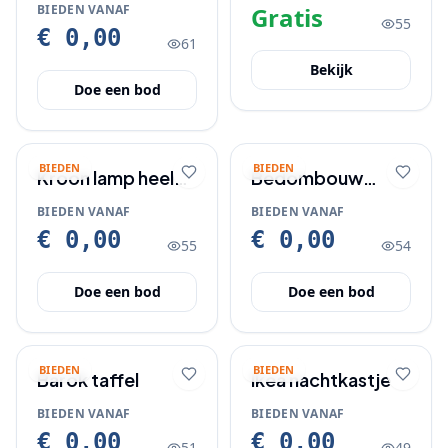
essentials
modern
BIEDEN VANAF
Gratis
55
€ 0,00
61
Bekijk
Doe een bod
BIEDEN
BIEDEN
Kroon lamp heel
Bedombouw
mooi
200x180
BIEDEN VANAF
BIEDEN VANAF
€ 0,00
€ 0,00
55
54
Doe een bod
Doe een bod
BIEDEN
BIEDEN
Barok taffel
Ikea nachtkastje
BIEDEN VANAF
BIEDEN VANAF
€ 0,00
€ 0,00
51
49