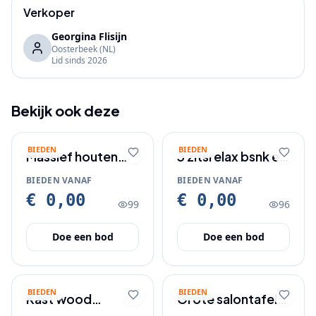
Verkoper
Georgina Flisijn
Oosterbeek
(NL)
Lid sinds
2026
Bekijk ook deze
BIEDEN
BIEDEN
Massief houten
3 zitsrelax bsnk en
salontafel,
2 zits bank
BIEDEN VANAF
BIEDEN VANAF
koloniaal/oosters
€ 0,00
€ 0,00
99
96
Doe een bod
Doe een bod
BIEDEN
BIEDEN
Kast wood
Grote salontafel,