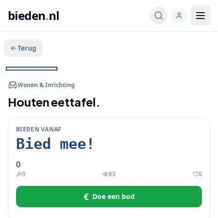
bieden
.
nl
Terug
Veeg voor meer
1
/
2
BIEDEN
Wonen & Inrichting
Houten eettafel.
BIEDEN VANAF
Bied mee!
0
0
83
0
€
Doe een bod