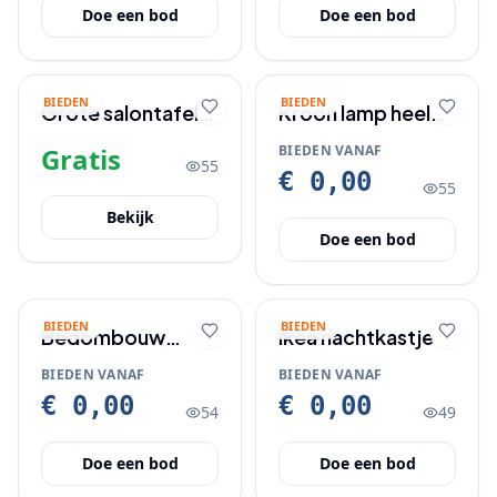
Doe een bod
Doe een bod
BIEDEN
BIEDEN
Grote salontafel,
Kroon lamp heel
modern
mooi
Gratis
BIEDEN VANAF
55
€ 0,00
55
Bekijk
Doe een bod
BIEDEN
BIEDEN
Bedombouw
Ikea nachtkastje
200x180
BIEDEN VANAF
BIEDEN VANAF
€ 0,00
€ 0,00
54
49
Doe een bod
Doe een bod