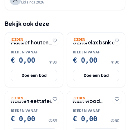
Lid sinds
2026
Bekijk ook deze
BIEDEN
BIEDEN
Massief houten
3 zitsrelax bsnk en
salontafel,
2 zits bank
BIEDEN VANAF
BIEDEN VANAF
koloniaal/oosters
€ 0,00
€ 0,00
99
96
Doe een bod
Doe een bod
BIEDEN
BIEDEN
Houten eettafel.
Kast wood
essentials
BIEDEN VANAF
BIEDEN VANAF
€ 0,00
€ 0,00
83
60