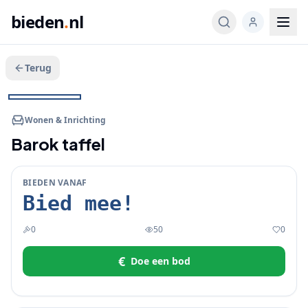
bieden
.
nl
Terug
Veeg voor meer
1
/
2
BIEDEN
Wonen & Inrichting
Barok taffel
BIEDEN VANAF
Bied mee!
0
50
0
€
Doe een bod