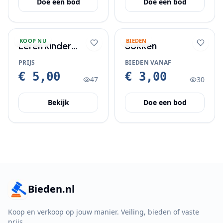
Doe een bod
Doe een bod
KOOP NU
BIEDEN
Leren kinder
Sokken
teenslippers prijs
PRIJS
BIEDEN VANAF
€5
€ 5,00
€ 3,00
47
30
Bekijk
Doe een bod
Bieden.nl
Koop en verkoop op jouw manier. Veiling, bieden of vaste
prijs.