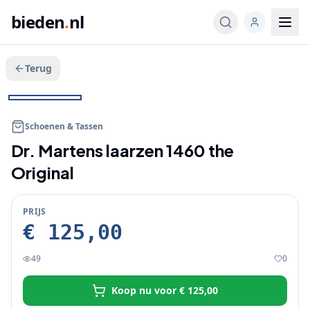
bieden
.
nl
Terug
Veeg voor meer
1
/
10
KOOP NU
+
5
Schoenen & Tassen
Dr. Martens laarzen 1460 the
Original
PRIJS
€ 125,00
49
0
Koop nu voor
€ 125,00