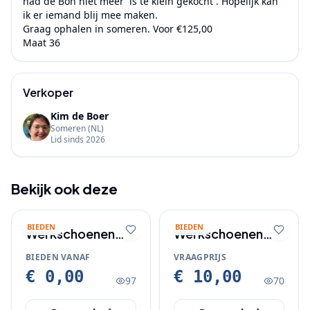
had de Bon niet meer  is te klein gekocht . Hopelijk kan 
ik er iemand blij mee maken.

Graag ophalen in someren. Voor €125,00

Maat 36
Verkoper
Kim de Boer
Someren
(NL)
Lid sinds
2026
Bekijk ook deze
BIEDEN
BIEDEN
Werkschoenen
Werkschoenen
RedBrick maat 43
nooit gebruikt
BIEDEN VANAF
VRAAGPRIJS
maar 45
€ 0,00
€ 10,00
97
70