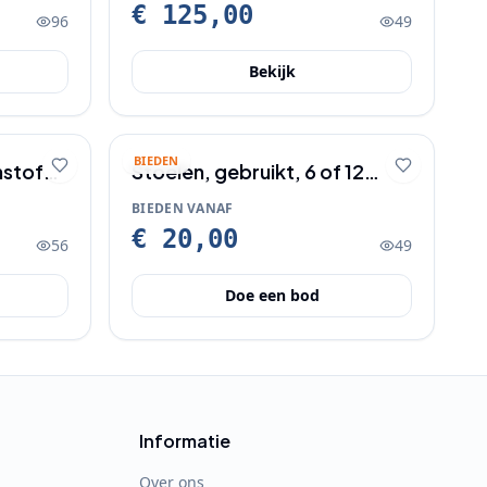
€ 125,00
96
49
Bekijk
BIEDEN
nstof
Stoelen, gebruikt, 6 of 12
stuks, sommige met schade
BIEDEN VANAF
aan de rugleuning
€ 20,00
56
49
Doe een bod
Informatie
Over ons