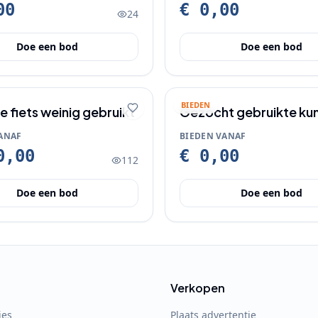
00
€ 0,00
24
Doe een bod
Doe een bod
BIEDEN
e fiets weinig gebruikt
Gezocht gebruikte ku
bakken
ANAF
BIEDEN VANAF
0,00
€ 0,00
112
Doe een bod
Doe een bod
Verkopen
ies
Plaats advertentie