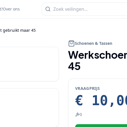
t?
Over ons
t gebruikt maar 45
Schoenen & Tassen
Werkschoene
45
VRAAGPRIJS
€ 10,0
0