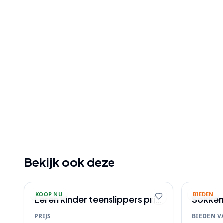
Bekijk ook deze
KOOP NU
BIEDEN
Leren kinder teenslippers prijs
Sokke
€5
PRIJS
BIEDEN V