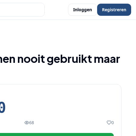
Inloggen
Registreren
n nooit gebruikt maar
0
68
0