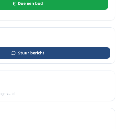
€
Doe een bod
Stuur bericht
opgehaald