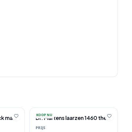
KOOP NU
ck maat
Dr. Martens laarzen 1460 the
Original
PRIJS