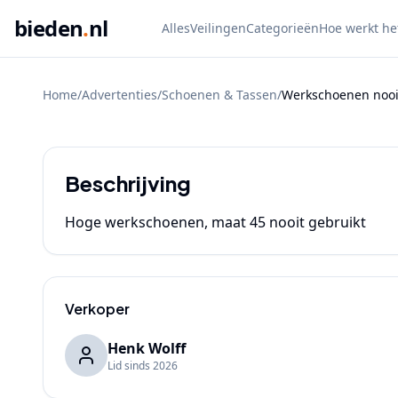
bieden
.
nl
Alles
Veilingen
Categorieën
Hoe werkt he
Home
/
Advertenties
/
Schoenen & Tassen
/
Werkschoenen nooi
BIEDEN
Beschrijving
Hoge werkschoenen, maat 45 nooit gebruikt 
Verkoper
Henk Wolff
Lid sinds
2026