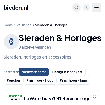
bieden
.
nl
Home
Veilingen
Sieraden & Horloges
Sieraden & Horloges
3
actieve
veilingen
Sieraden, horloges en accessoires
Sorteren:
Nieuwste eerst
Eindigt binnenkort
Populair
Prijs: laag - hoog
Prijs: hoog - laag
KOOP NU
Timex The Waterbury GMT Herenhorloge