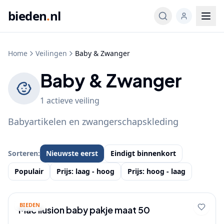
bieden
.
nl
Home
Veilingen
Baby & Zwanger
Baby & Zwanger
1
actieve
veiling
Babyartikelen en zwangerschapskleding
Sorteren:
Nieuwste eerst
Eindigt binnenkort
Populair
Prijs: laag - hoog
Prijs: hoog - laag
BIEDEN
Mac ilusion baby pakje maat 50