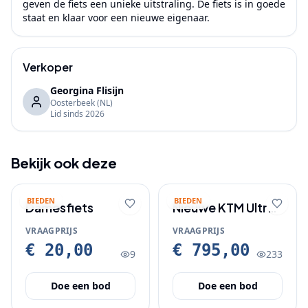
geven de fiets een unieke uitstraling. De fiets is in goede 
staat en klaar voor een nieuwe eigenaar.
Verkoper
Georgina Flisijn
Oosterbeek
(NL)
Lid sinds
2026
Bekijk ook deze
BIEDEN
BIEDEN
Damesfiets
Nieuwe KTM Ultra
Fun 29 inch
VRAAGPRIJS
VRAAGPRIJS
Mountainbike -
€ 20,00
€ 795,00
9
233
1x12 Sram
Doe een bod
Doe een bod