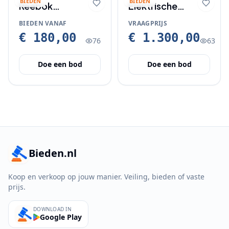
BIEDEN
BIEDEN
Reebok
Elektrische
elektrische step
vouwfiets
BIEDEN VANAF
VRAAGPRIJS
met boekje en
€ 180,00
€ 1.300,00
76
63
lader.
Doe een bod
Doe een bod
Bieden.nl
Koop en verkoop op jouw manier. Veiling, bieden of vaste
prijs.
DOWNLOAD IN
Google Play