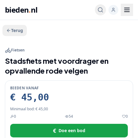
bieden
.
nl
Terug
BIEDEN
Fietsen
Stadsfiets met voordrager en
opvallende rode velgen
BIEDEN VANAF
€ 45,00
Minimaal bod:
€ 45,00
0
54
0
€
Doe een bod