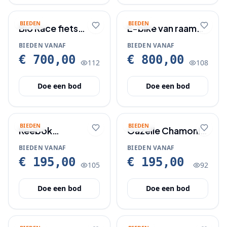
BIEDEN
BIEDEN
Bio Race fiets
E-bike van raam
weinig gebruikt
met lage instap en
BIEDEN VANAF
BIEDEN VANAF
starthulp
€ 700,00
€ 800,00
112
108
Doe een bod
Doe een bod
BIEDEN
BIEDEN
Reebok
Gazelle Chamonix
Electrische Step
fiets is als nieuw!
BIEDEN VANAF
BIEDEN VANAF
nieuw met boekje
€ 195,00
€ 195,00
105
92
en lader.
Doe een bod
Doe een bod