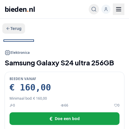
bieden
.
nl
Terug
Veeg voor meer
1
/
7
BIEDEN
+
2
Elektronica
Samsung Galaxy S24 ultra 256GB
BIEDEN VANAF
€ 160,00
Minimaal bod:
€ 160,00
0
66
0
€
Doe een bod