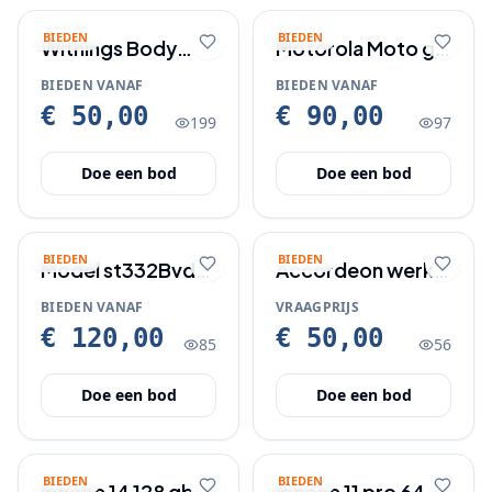
BIEDEN
BIEDEN
Withings Body
Motorola Moto g
Cardio
24 nieuw in doos.
BIEDEN VANAF
BIEDEN VANAF
€ 50,00
€ 90,00
199
97
Doe een bod
Doe een bod
BIEDEN
BIEDEN
Model st332Bvdsl
Accordeon werkt
sh
nog goed
BIEDEN VANAF
VRAAGPRIJS
€ 120,00
€ 50,00
85
56
Doe een bod
Doe een bod
BIEDEN
BIEDEN
Iphone 14 128 gb
Iphone 11 pro 64