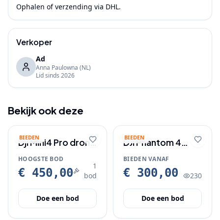
Ophalen of verzending via DHL.
Verkoper
Ad
Anna Paulowna
(NL)
Lid sinds
2026
Bekijk ook deze
BIEDEN
BIEDEN
Dji Mini4 Pro drone
DJI Phantom 4
met Nanuk koffer
Pro+ drone
HOOGSTE BOD
BIEDEN VANAF
1
€ 450,00
€ 300,00
bod
230
Doe een bod
Doe een bod