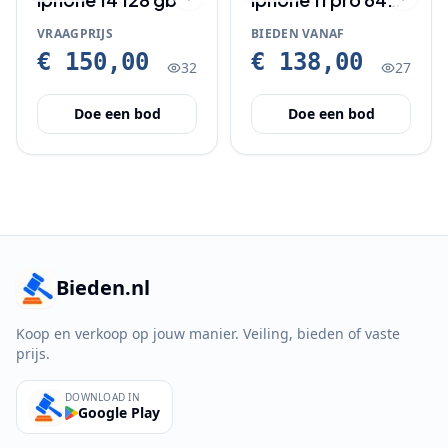
GB
VRAAGPRIJS
BIEDEN VANAF
€ 150,00
€ 138,00
32
27
Doe een bod
Doe een bod
Bieden.nl
Koop en verkoop op jouw manier. Veiling, bieden of vaste
prijs.
DOWNLOAD IN
Google Play