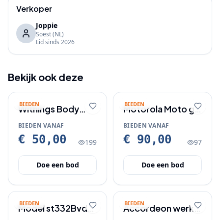
Verkoper
Joppie
Soest
(NL)
Lid sinds
2026
Bekijk ook deze
BIEDEN
BIEDEN
Withings Body
Motorola Moto g
Cardio
24 nieuw in doos.
BIEDEN VANAF
BIEDEN VANAF
€ 50,00
€ 90,00
199
97
Doe een bod
Doe een bod
BIEDEN
BIEDEN
Model st332Bvdsl
Accordeon werkt