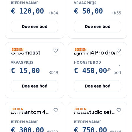
sh
nog goed
BIEDEN VANAF
VRAAGPRIJS
€ 120,00
€ 50,00
84
55
Doe een bod
Doe een bod
BIEDEN
BIEDEN
Groomcast
Dji Mini4 Pro drone
met Nanuk koffer
VRAAGPRIJS
HOOGSTE BOD
1
€ 15,00
€ 450,00
49
bod
Doe een bod
Doe een bod
BIEDEN
BIEDEN
DJI Phantom 4
Fotostudio set
Pro+ drone
Elinchrom BRX500
BIEDEN VANAF
BIEDEN VANAF
lampen met
€ 300,00
€ 750,00
229
144