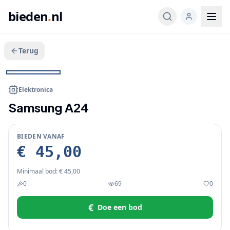
bieden
.
nl
Terug
Veeg voor meer
1
/
2
BIEDEN
Elektronica
Samsung A24
BIEDEN VANAF
€ 45,00
Minimaal bod:
€ 45,00
0
69
0
€
Doe een bod