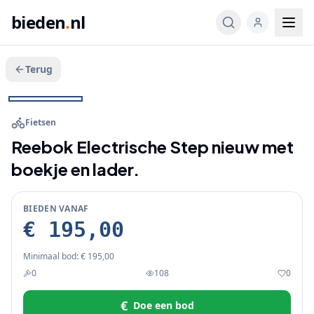
bieden
.
nl
Terug
Veeg voor meer
1
/
2
BIEDEN
Fietsen
Reebok Electrische Step nieuw met
boekje en lader.
BIEDEN VANAF
€ 195,00
Minimaal bod:
€ 195,00
0
108
0
€
Doe een bod