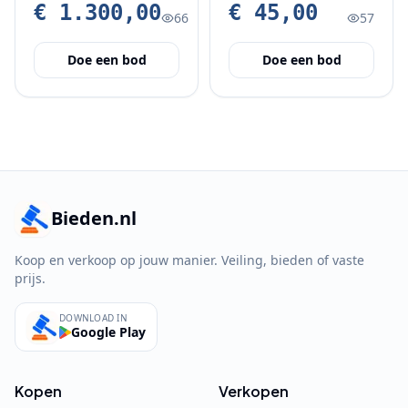
opvallende rode
€ 1.300,00
€ 45,00
66
57
velgen
Doe een bod
Doe een bod
Bieden.nl
Koop en verkoop op jouw manier. Veiling, bieden of vaste
prijs.
DOWNLOAD IN
Google Play
Kopen
Verkopen