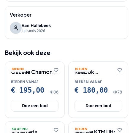
Verkoper
Van Hallebeek
Lid sinds
2026
Bekijk ook deze
BIEDEN
BIEDEN
Gazelle Chamonix
Reebok
fiets is als nieuw!
elektrische step
BIEDEN VANAF
BIEDEN VANAF
met boekje en
€ 195,00
€ 180,00
96
78
lader.
Doe een bod
Doe een bod
KOOP NU
BIEDEN
Vouwfiets
Nieuwe KTM Ultra