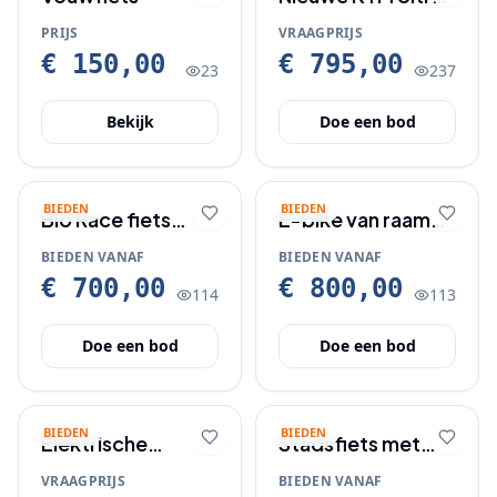
Fun 29 inch
PRIJS
VRAAGPRIJS
Mountainbike -
€ 150,00
€ 795,00
23
237
1x12 Sram
Bekijk
Doe een bod
BIEDEN
BIEDEN
Bio Race fiets
E-bike van raam
weinig gebruikt
met lage instap en
BIEDEN VANAF
BIEDEN VANAF
starthulp
€ 700,00
€ 800,00
114
113
Doe een bod
Doe een bod
BIEDEN
BIEDEN
Elektrische
Stadsfiets met
vouwfiets
voordrager en
VRAAGPRIJS
BIEDEN VANAF