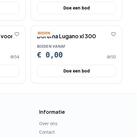
Doe een bod
BIEDEN
 voor
Dorema Lugano xl 300
BIEDEN VANAF
€ 0,00
54
50
Doe een bod
Informatie
Over ons
Contact