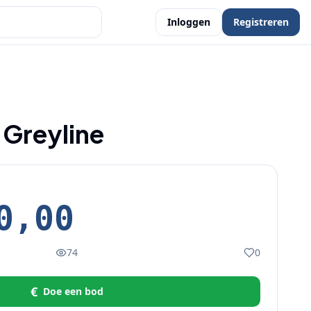
Inloggen
Registreren
 Greyline
0,00
74
0
€
Doe een bod