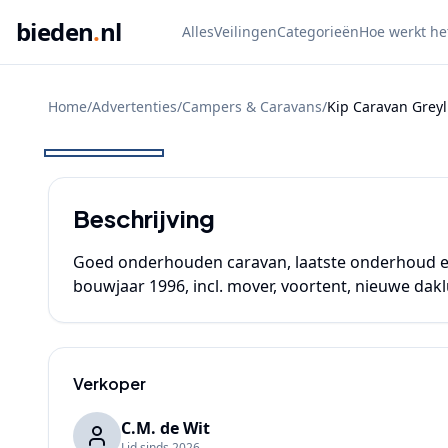
bieden
.
nl
Alles
Veilingen
Categorieën
Hoe werkt he
Home
/
Advertenties
/
Campers & Caravans
/
Kip Caravan Greyl
BIEDEN
Beschrijving
Goed onderhouden caravan, laatste onderhoud en
Verkoper
C.M. de Wit
Lid sinds
2026