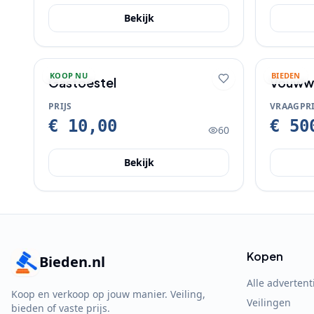
Bekijk
KOOP NU
BIEDEN
Gastoestel
Vouwwa
2001
PRIJS
VRAAGPRI
€ 10,00
€ 50
60
Bekijk
Kopen
Bieden.nl
Alle advertent
Koop en verkoop op jouw manier. Veiling,
Veilingen
bieden of vaste prijs.