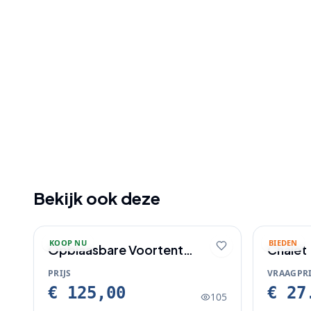
Bekijk ook deze
KOOP NU
BIEDEN
Opblaasbare Voortent
Chalet
caravan.
PRIJS
VRAAGPRI
€ 125,00
€ 27
105