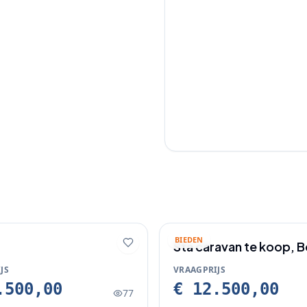
BIEDEN
Sta caravan te koop, 
Hoeven
JS
VRAAGPRIJS
.500,00
€ 12.500,00
77