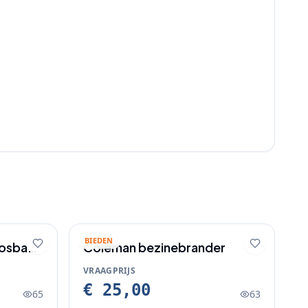
BIEDEN
Bosbad
Coleman bezinebrander
VRAAGPRIJS
€ 25,00
65
63