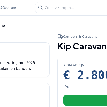
t?
Over ons
ine
1
/
10
Campers & Caravans
+
5
Kip Caravan
 keuring mei 2026, 
VRAAGPRIJS
€ 2.80
0