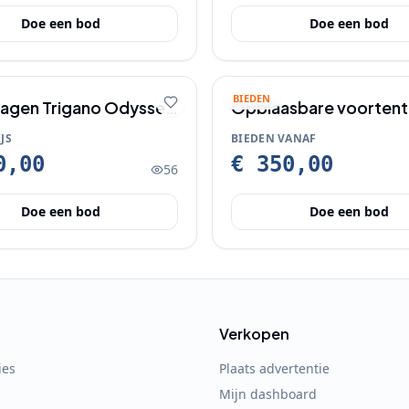
Doe een bod
Doe een bod
BIEDEN
gen Trigano Odyssee
Opblaasbare voortent
caravan
JS
BIEDEN VANAF
0,00
€ 350,00
56
Doe een bod
Doe een bod
Verkopen
ies
Plaats advertentie
Mijn dashboard