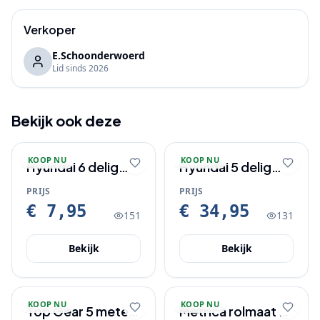
Verkoper
E.Schoonderwoerd
Lid sinds
2026
Bekijk ook deze
KOOP NU
KOOP NU
Hyundai 6 delig
Hyundai 5 delig
doorslag/drevelset.
luchtdruk set
PRIJS
PRIJS
€ 7,95
€ 34,95
151
131
Bekijk
Bekijk
KOOP NU
KOOP NU
Top Gear 5 meter
Metrica rolmaat 5