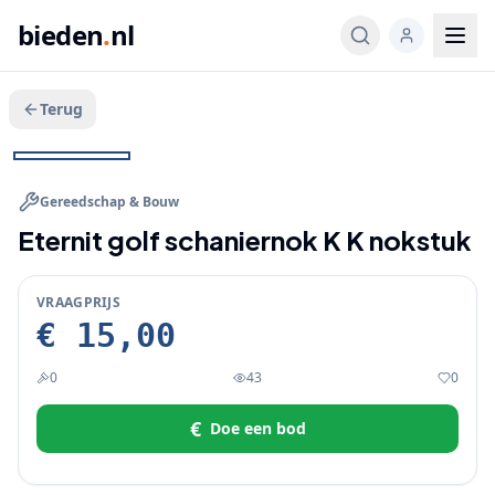
bieden
.
nl
Terug
Veeg voor meer
1
/
8
BIEDEN
+
3
Gereedschap & Bouw
Eternit golf schaniernok K K nokstuk
VRAAGPRIJS
€ 15,00
0
43
0
€
Doe een bod