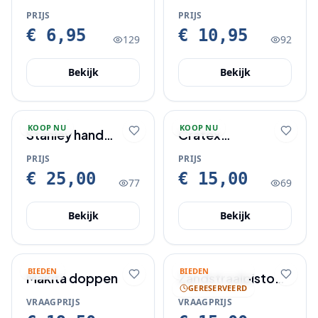
rolmaat
meter
PRIJS
PRIJS
€ 6,95
€ 10,95
129
92
Bekijk
Bekijk
KOOP NU
KOOP NU
Stanley hand
Cratex
gereedschap
Veiligheidsschoen
PRIJS
PRIJS
mt 38
€ 25,00
€ 15,00
77
69
Bekijk
Bekijk
BIEDEN
BIEDEN
Makita doppen
Zandstraalpistool
GERESERVEERD
+ drukslang +
VRAAGPRIJS
VRAAGPRIJS
bandensetpomp