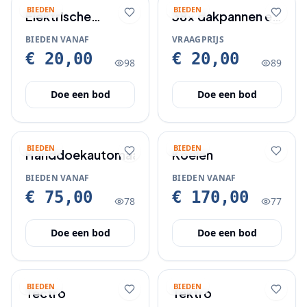
BIEDEN
BIEDEN
Elektrische
38x dakpannen en
sigaretten maker
1 x nokvorst nieuw
BIEDEN VANAF
VRAAGPRIJS
€ 20,00
€ 20,00
98
89
Doe een bod
Doe een bod
BIEDEN
BIEDEN
Handdoekautomaat
Koelen
BIEDEN VANAF
BIEDEN VANAF
€ 75,00
€ 170,00
78
77
Doe een bod
Doe een bod
BIEDEN
BIEDEN
Tectro
Tektro