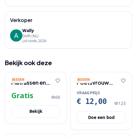
Verkoper
Wally
Delft
(NL)
Lid sinds
2026
Bekijk ook deze
BIEDEN
BIEDEN
Matrassen en
Poetsvrouw
kussens op te
gevraagd
Gratis
VRAAGPRIJS
66
halen gratis
€ 12,00
123
Bekijk
Doe een bod