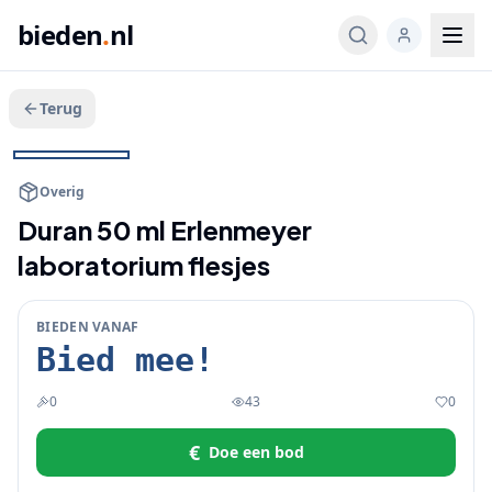
bieden
.
nl
Terug
Veeg voor meer
1
/
3
BIEDEN
Overig
Duran 50 ml Erlenmeyer
laboratorium flesjes
BIEDEN VANAF
Bied mee!
0
43
0
€
Doe een bod